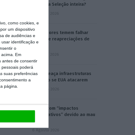
do que a Seleção inteira?
5 Agosto 2026
vo, como cookies, e
por um dispositivo
Professores temem falhar
sa de audiências e
prazo de reapreciações de
usar identificação e
exames
nsentir o
5 Agosto 2026
o acima. Em
s antes de consentir
 pessoais poderá
Irão ameaça infraestruturas
s suas preferências
do Golfo se EUA atacarem
 consentimento a
da página.
6 Agosto 2026
Praias com “impactos
significativos” devido ao mau
tempo
6 Agosto 2026