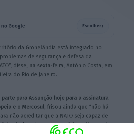
›
a no Google
Escolher
rritório da Gronelândia está integrado no
s problemas de segurança e defesa da
O”, disse, na sexta-feira, António Costa, em
eira do Rio de Janeiro.
 parte para Assunção hoje para a assinatura
peia e o Mercosul,
frisou ainda que “não há
ra não acreditar que a NATO seja capaz de
tório, designadamente os vários milhares de