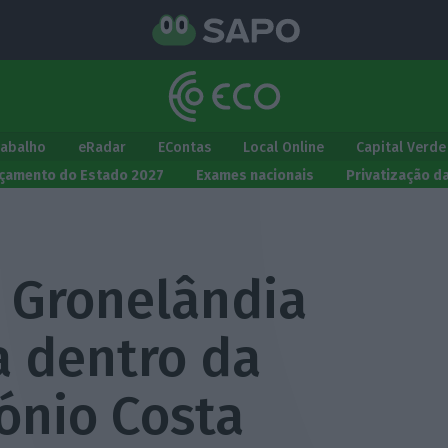
rabalho
eRadar
EContas
Local Online
Capital Verde
çamento do Estado 2027
Exames nacionais
Privatização d
 Gronelândia
a dentro da
ónio Costa