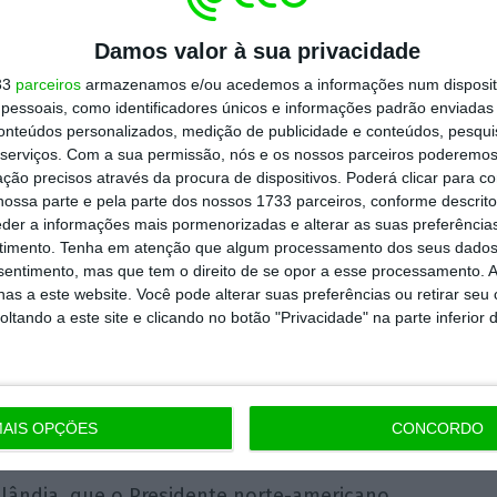
Damos valor à sua privacidade
sublinhou que “as preocupações de segurança
33
parceiros
armazenamos e/ou acedemos a informações num dispositi
damente resolvidas num local próprio, que é
essoais, como identificadores únicos e informações padrão enviadas 
conteúdos personalizados, medição de publicidade e conteúdos, pesqui
serviços.
Com a sua permissão, nós e os nossos parceiros poderemos 
ção precisos através da procura de dispositivos. Poderá clicar para co
e os Estados Unidos e a Dinamarca. Se é um
ossa parte e pela parte dos nossos 1733 parceiros, conforme descrit
eder a informações mais pormenorizadas e alterar as suas preferência
 de segurança coletiva
e devemos responder
timento.
Tenha em atenção que algum processamento dos seus dados
nsentimento, mas que tem o direito de se opor a esse processamento. A
as a este website. Você pode alterar suas preferências ou retirar seu
tando a este site e clicando no botão "Privacidade" na parte inferior 
indo a França e a Alemanha, mas não os
enas de soldados para a Gronelândia para
 exercícios em clima frio no Ártico.
AIS OPÇÕES
CONCORDO
 de reconhecimento ocorre num contexto de
lândia, que o Presidente norte-americano