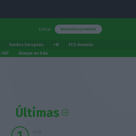
Entrar
Assinatura premium
Fundos Europeus
+M
ECO Avenida
a TAP
Ataque ao Irão
Últimas
12:06