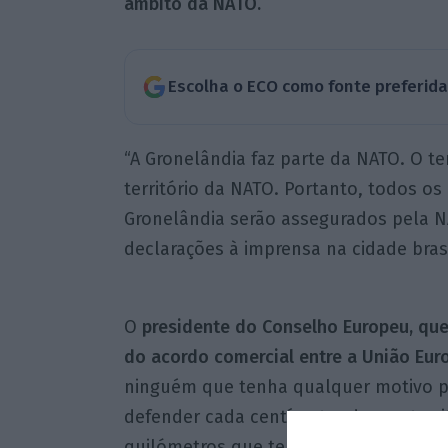
âmbito da NATO.
Escolha o ECO como fonte preferid
“A Gronelândia faz parte da NATO. O te
território da NATO. Portanto, todos o
Gronelândia serão assegurados pela NAT
declarações à imprensa na cidade brasil
O
presidente do Conselho Europeu, que
do acordo comercial entre a União Euro
ninguém que tenha qualquer motivo pa
defender cada centímetro do seu terri
quilómetros que tem a Gronelândia”.