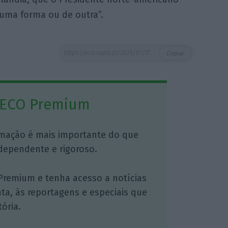
uma forma ou de outra”.
https://eco.sapo.pt/2026/01/17/seguranca-da-gronelandia-sera-resolvida-dentro-da-nato-diz-antonio-costa/
Copiar
 ECO Premium
mação é mais importante do que
dependente e rigoroso.
Premium e tenha acesso a notícias
nta, às reportagens e especiais que
ória.