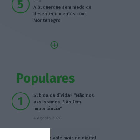
9:59
Albuquerque sem medo de
desentendimentos com
Montenegro
Populares
Subida da dívida? “Não nos
assustemos. Não tem
importância”
4 Agosto 2026
Ronaldo vale mais no digital