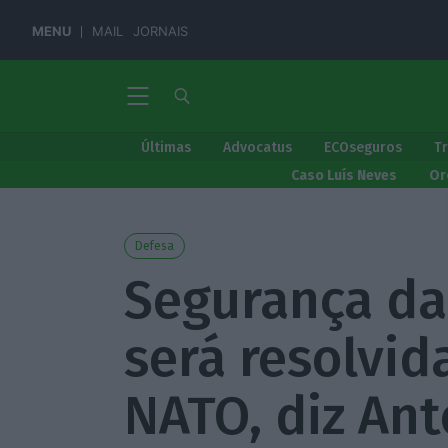
MENU
MAIL
JORNAIS
Últimas
Advocatus
ECOseguros
T
Caso Luís Neves
Or
Defesa
Segurança da
será resolvid
NATO, diz Ant