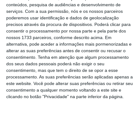
conteúdos, pesquisa de audiências e desenvolvimento de
serviços.
Com a sua permissão, nós e os nossos parceiros
No seu discurso, o responsável de Pequim
poderemos usar identificação e dados de geolocalização
precisos através da procura de dispositivos. Poderá clicar para
também dirigiu críticas implícitas à política
consentir o processamento por nossa parte e pela parte dos
comercial norte-americana, afirmando que
nossos 1733 parceiros, conforme descrito acima. Em
“as tarifas e as guerras comerciais não têm
alternativa, pode aceder a informações mais pormenorizadas e
alterar as suas preferências antes de consentir ou recusar o
vencedores”, advogando os benefícios do
consentimento.
Tenha em atenção que algum processamento
“comércio livre e da globalização económica”.
dos seus dados pessoais poderá não exigir o seu
consentimento, mas que tem o direito de se opor a esse
processamento. As suas preferências serão aplicadas apenas a
Considerando que o sistema comercial global
este website. Você pode alterar suas preferências ou retirar seu
enfrenta atualmente o seu maior desafio em
consentimento a qualquer momento voltando a este site e
muitos anos, He Lifeng “
os atos unilaterais e
clicando no botão "Privacidade" na parte inferior da página.
os acordos comerciais de certos países violam
claramente os princípios e regras
fundamentais da Organização Mundial do
Comércio [OMC]
“.