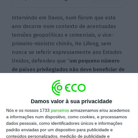
Intervindo em Davos, num fórum que este
ano decorre num contexto de acentuadas
tensões geopolíticas e comerciais, o vice-
primeiro-ministro chinês, He Lifeng, sem
nunca se referir expressamente aos Estados
Unidos, defendeu que “
um pequeno número
de países privilegiados não deve beneficiar de
vantagens baseadas apenas nos seus
interesses, e o mundo não pode regressar à lei
da selva, onde os fortes atacam os fracos
“.
Damos valor à sua privacidade
Nós e os nossos 1733
parceiros
armazenamos e/ou acedemos
a informações num dispositivo, como cookies, e processamos
Governo e cotadas ‘representam’ Portugal em
dados pessoais, como identificadores únicos e informações
Davos
padrão enviadas por um dispositivo para publicidade e
Ler Mais
conteúdos personalizados, medição de publicidade e