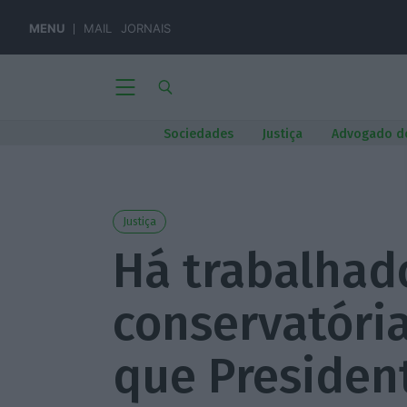
MENU
MAIL
JORNAIS
Sociedades
Justiça
Advogado d
Justiça
Há trabalhad
conservatóri
que President