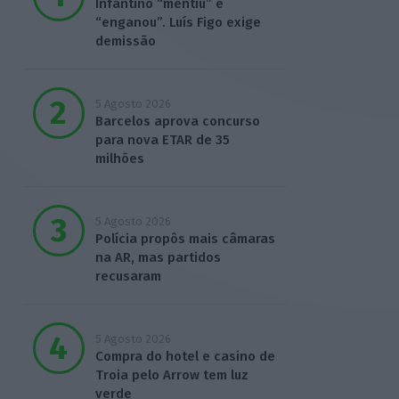
Infantino “mentiu” e
“enganou”. Luís Figo exige
demissão
5 Agosto 2026
Barcelos aprova concurso
para nova ETAR de 35
milhões
5 Agosto 2026
Polícia propôs mais câmaras
na AR, mas partidos
recusaram
5 Agosto 2026
Compra do hotel e casino de
Troia pelo Arrow tem luz
verde