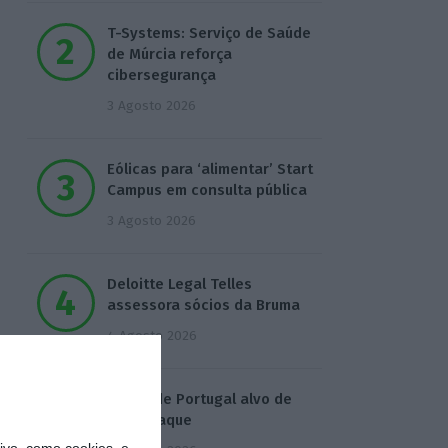
T-Systems: Serviço de Saúde
de Múrcia reforça
cibersegurança
3 Agosto 2026
Eólicas para ‘alimentar’ Start
Campus em consulta pública
3 Agosto 2026
Deloitte Legal Telles
assessora sócios da Bruma
4 Agosto 2026
Águas de Portugal alvo de
ciberataque
vo, como cookies, e