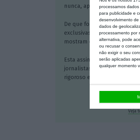
nunca, apoie o jornalismo in
processamos dados p
para publicidade e 
desenvolvimento de 
De que forma? Assine o ECO 
dados de geolocaliza
exclusivas, à opinião que co
processamento por n
alternativa, pode ac
mostram o outro lado da hist
ou recusar o consen
não exigir o seu co
Esta assinatura é uma forma
serão aplicadas apen
qualquer momento vol
jornalistas. A nossa contrap
rigoroso e credível.
M
Veja 