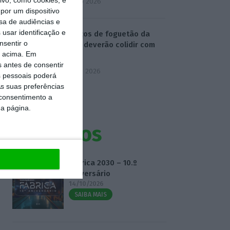
4 Agosto 2026
por um dispositivo
sa de audiências e
usar identificação e
Destroços de foguetão da
nsentir o
SpaceX deverão colidir com
o acima. Em
Lua
s antes de consentir
5 Agosto 2026
 pessoais poderá
s suas preferências
 consentimento a
da página.
Eventos
Fábrica 2030 – 10.º
Aniversário
14/10/2026
SAIBA MAIS