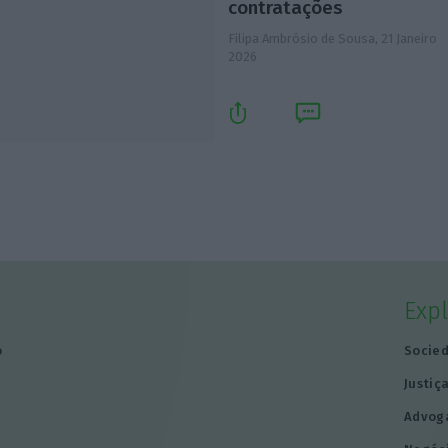
contratações
Filipa Ambrósio de Sousa,
21 Janeiro
2026
Exp
o
Socie
Justiç
Advog