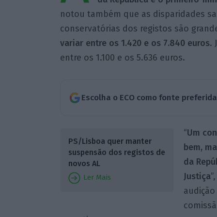
notou também que as disparidades sala
conservatórias dos registos são grand
variar entre os 1.420 e os 7.840 euros
.
entre os 1.100 e os 5.636 euros.
Escolha o ECO como fonte preferid
“
Um cons
PS/Lisboa quer manter
bem, mai
suspensão dos registos de
da Repúb
novos AL
Justiça
”
Ler Mais
audição 
comissão