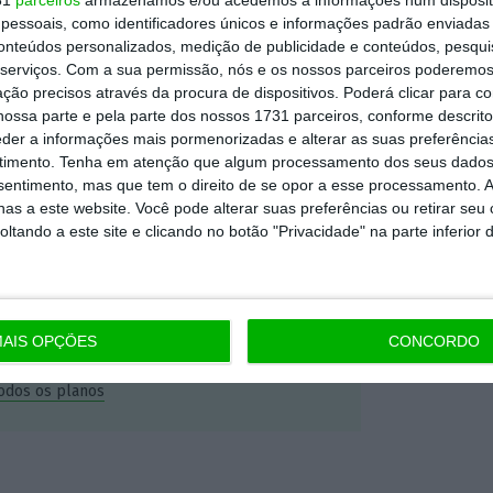
dependente e rigoroso.
essoais, como identificadores únicos e informações padrão enviadas 
conteúdos personalizados, medição de publicidade e conteúdos, pesqui
serviços.
Com a sua permissão, nós e os nossos parceiros poderemos 
Premium e tenha acesso a notícias
ção precisos através da procura de dispositivos. Poderá clicar para co
nta, às reportagens e especiais que
ossa parte e pela parte dos nossos 1731 parceiros, conforme descrit
eder a informações mais pormenorizadas e alterar as suas preferência
ória.
timento.
Tenha em atenção que algum processamento dos seus dados
nsentimento, mas que tem o direito de se opor a esse processamento. A
 de apoiar o ECO e os seus
as a este website. Você pode alterar suas preferências ou retirar seu
tando a este site e clicando no botão "Privacidade" na parte inferior 
artida é o jornalismo independente,
AIS OPÇÕES
CONCORDO
Assine já
todos os planos