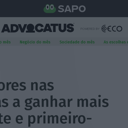
o mês
Negócio do mês
Sociedade do mês
As escolhas
ores nas
as a ganhar mais
e e primeiro-