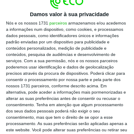
Escolha o ECO como fonte
›
Escolher
preferida no Google
Damos valor à sua privacidade
Nós e os nossos 1731
parceiros
armazenamos e/ou acedemos
Em entrevista à rádio francesa RTL, Christine
a informações num dispositivo, como cookies, e processamos
Lagarde, que participou esta manhã num
dados pessoais, como identificadores únicos e informações
padrão enviadas por um dispositivo para publicidade e
painel de discussão em Davos,
desvalorizou
conteúdos personalizados, medição de publicidade e
também o impacto das novas tarifas que
conteúdos, pesquisa de audiências e desenvolvimento de
Donald Trump pretende aplicar a oito países
serviços.
Com a sua permissão, nós e os nossos parceiros
poderemos usar identificação e dados de geolocalização
da União Europeia
por se oporem à sua
precisos através da procura de dispositivos. Poderá clicar para
pretensão de anexar a Gronelândia aos EUA.
consentir o processamento por nossa parte e pela parte dos
nossos 1731 parceiros, conforme descrito acima. Em
alternativa, pode aceder a informações mais pormenorizadas e
alterar as suas preferências antes de consentir ou recusar o
Centeno fora da corrida ao BCE após “números
consentimento.
Tenha em atenção que algum processamento
apresentados”
dos seus dados pessoais poderá não exigir o seu
Ler Mais
consentimento, mas que tem o direito de se opor a esse
processamento. As suas preferências serão aplicadas apenas a
este website. Você pode alterar suas preferências ou retirar seu