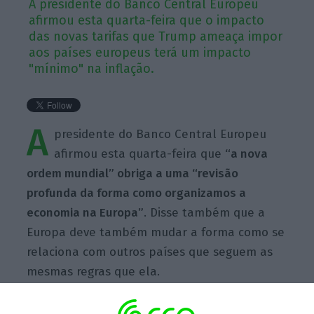
A presidente do Banco Central Europeu
afirmou esta quarta-feira que o impacto
das novas tarifas que Trump ameaça impor
aos países europeus terá um impacto
"mínimo" na inflação.
A
presidente do Banco Central Europeu
afirmou esta quarta-feira que
“a nova
ordem mundial” obriga a uma “revisão
profunda da forma como organizamos a
economia na Europa”
. Disse também que a
Europa deve também mudar a forma como se
relaciona com outros países que seguem as
mesmas regras que ela.