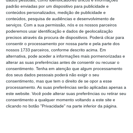
dados pessoais, como identificadores únicos e informações
conferência de imprensa que seguiu a reunião
padrão enviadas por um dispositivo para publicidade e
conteúdos personalizados, medição de publicidade e
de Conselho de Ministros.
conteúdos, pesquisa de audiências e desenvolvimento de
serviços.
Com a sua permissão, nós e os nossos parceiros
poderemos usar identificação e dados de geolocalização
precisos através da procura de dispositivos. Poderá clicar para
Governo quer negociar lei laboral “com todos” os
consentir o processamento por nossa parte e pela parte dos
partidos
nossos 1733 parceiros, conforme descrito acima. Em
Ler Mais
alternativa, pode aceder a informações mais pormenorizadas e
alterar as suas preferências antes de consentir ou recusar o
consentimento.
Tenha em atenção que algum processamento
“Este ainda é o momento da Concertação
dos seus dados pessoais poderá não exigir o seu
Social, à qual o Governo quer dar
consentimento, mas que tem o direito de se opor a esse
oportunidade.
Este é o tempo da Concertação
processamento. As suas preferências serão aplicadas apenas a
este website. Você pode alterar suas preferências ou retirar seu
Social. O tempo do Parlamento virá a seguir
.
consentimento a qualquer momento voltando a este site e
Não vou fixar uma data seguramente, porque
clicando no botão "Privacidade" na parte inferior da página.
respeitamos mesmo a Concertação Social
“,
assegurou o governante.