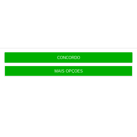
7:02
Festivais: O que ganham as marcas quando a
música para?
ENTREVISTA
7:02
“Se a centralização conseguir manter o bolo atual
CONCORDO
já será uma vitória”
MAIS OPÇÕES
ENTREVISTA
7:01
“Americanos consideram que há muita fruta
pendurada no futebol europeu”
EXCLUSIVO
7:01
Defined.ai mexe na liderança executiva com duas
saídas