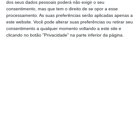
“governador”.
dos seus dados pessoais poderá não exigir o seu
consentimento, mas que tem o direito de se opor a esse
processamento. As suas preferências serão aplicadas apenas a
este website. Você pode alterar suas preferências ou retirar seu
Carney, o canadiano que confronta Trump com a
consentimento a qualquer momento voltando a este site e
honestidade
clicando no botão "Privacidade" na parte inferior da página.
Ler Mais
Recentemente, após uma visita de Carney a
Pequim, para um encontro com Xi Jinping, o
Canadá firmou com a China um acordo que
permitirá a importação de até 49 mil carros
elétricos com tarifa reduzida de 6,1%
–
perante os 100% instituídos -, uma estratégia
em contramão com o protecionismo decidido
pelos EUA face aos elétricos chineses.