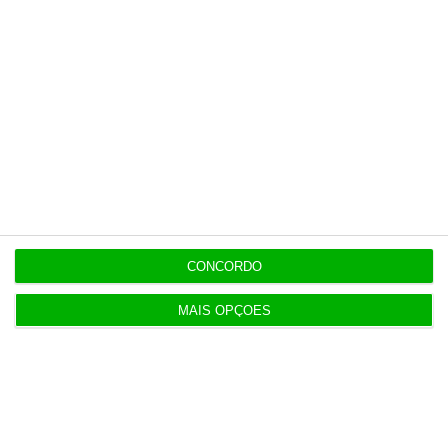
Esta assinatura é uma forma de apoiar
o ECO e os seus jornalistas. A nossa
contrapartida é o jornalismo
independente, rigoroso e credível.
Assine já
Veja todos os planos
CONCORDO
MAIS OPÇÕES
Últimas
21:14