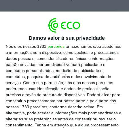
Escolha o ECO como fonte
›
Escolher
preferida no Google
Damos valor à sua privacidade
“
Se o governador Carney pensa que vai fazer
Nós e os nossos 1733
parceiros
armazenamos e/ou acedemos
do Canadá um ponto de largada [drop-off] de
a informações num dispositivo, como cookies, e processamos
bens e produtos da China para entrarem nos
dados pessoais, como identificadores únicos e informações
padrão enviadas por um dispositivo para publicidade e
EUA, está redondamente enganado
. Se o
conteúdos personalizados, medição de publicidade e
Canadá fizer um acordo com a China, vai ser
conteúdos, pesquisa de audiências e desenvolvimento de
imediatamente
atingido com tarifas de 100%
serviços.
Com a sua permissão, nós e os nossos parceiros
poderemos usar identificação e dados de geolocalização
contra todos os bens e produtos canadianos
precisos através da procura de dispositivos. Poderá clicar para
que entrem nos EUA
“, escreveu Donald J.
consentir o processamento por nossa parte e pela parte dos
Trump, que, invariavelmente, designa o
nossos 1733 parceiros, conforme descrito acima. Em
alternativa, pode aceder a informações mais pormenorizadas e
primeiro-ministro (cargo não existente na
alterar as suas preferências antes de consentir ou recusar o
nomenclatura do poder dos EUA) de
consentimento.
Tenha em atenção que algum processamento