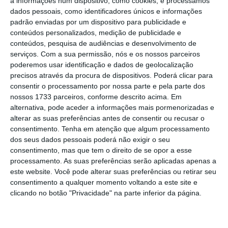
metropolitanas de Lisboa e Porto, e o
a informações num dispositivo, como cookies, e processamos
dados pessoais, como identificadores únicos e informações
responsável pela Estrutura de Missão para a
padrão enviadas por um dispositivo para publicidade e
Recuperação das Zonas Afetadas pela
conteúdos personalizados, medição de publicidade e
depressão Kristin.
conteúdos, pesquisa de audiências e desenvolvimento de
serviços.
Com a sua permissão, nós e os nossos parceiros
poderemos usar identificação e dados de geolocalização
precisos através da procura de dispositivos. Poderá clicar para
consentir o processamento por nossa parte e pela parte dos
Ministra desconhece o que falhou na chegada de
nossos 1733 parceiros, conforme descrito acima. Em
meios
alternativa, pode aceder a informações mais pormenorizadas e
Ler Mais
alterar as suas preferências antes de consentir ou recusar o
consentimento.
Tenha em atenção que algum processamento
dos seus dados pessoais poderá não exigir o seu
Aos jornalistas, Pinto Luz explicou que o
consentimento, mas que tem o direito de se opor a esse
Governo está a avaliar essa possibilidade,
processamento. As suas preferências serão aplicadas apenas a
depois de ter sido contactado por alguns
este website. Você pode alterar suas preferências ou retirar seu
consentimento a qualquer momento voltando a este site e
autarcas.
“Estamos a perceber aquilo que são
clicando no botão "Privacidade" na parte inferior da página.
estradas nacionais que deviam oferecer um
serviço às populações, à economia e não está