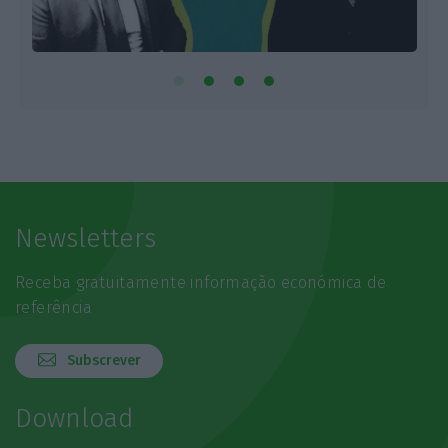
Newsletters
Receba gratuitamente informação económica de
referência
Subscrever
Download