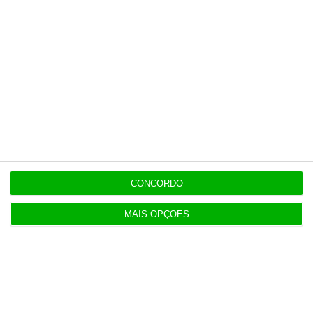
Assine já
Veja todos os planos
Últimas
CONCORDO
8 Agosto 2026
MAIS OPÇÕES
Carneiro concorda com PR sobre envio de diploma
para TC
ENTREVISTA
8 Agosto 2026
“Já todos interagimos com bots maus e bons. Mais
maus do que bons”