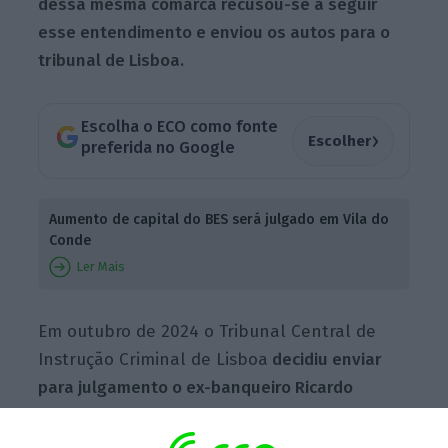
dessa mesma comarca recusou-se a seguir
esse entendimento e enviou os autos para o
tribunal de Lisboa.
Escolha o ECO como fonte
›
Escolher
preferida no Google
Aumento de capital do BES será julgado em Vila do
Conde
Ler Mais
Em outubro de 2024 o Tribunal Central de
Instrução Criminal de Lisboa
decidiu enviar
para julgamento o ex-banqueiro Ricardo
Salgado, os ex-administradores Morais Pires e
Rui Silveira e a antiga diretora financeira Isabel