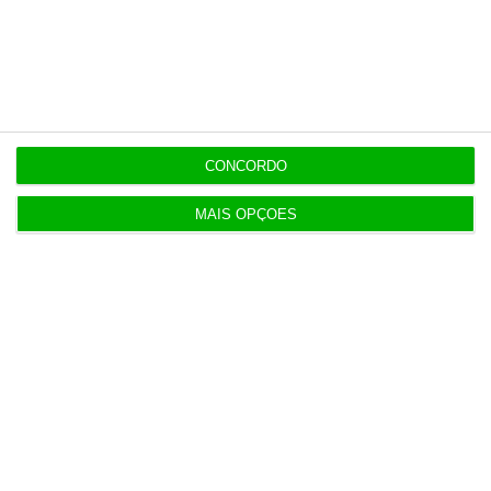
Esta assinatura é uma forma de apoiar
o ECO e os seus jornalistas. A nossa
contrapartida é o jornalismo
independente, rigoroso e credível.
CONCORDO
Assine já
MAIS OPÇÕES
Veja todos os planos
Últimas
9:00
Cada euro de impostos da cerveja gera 37 euros