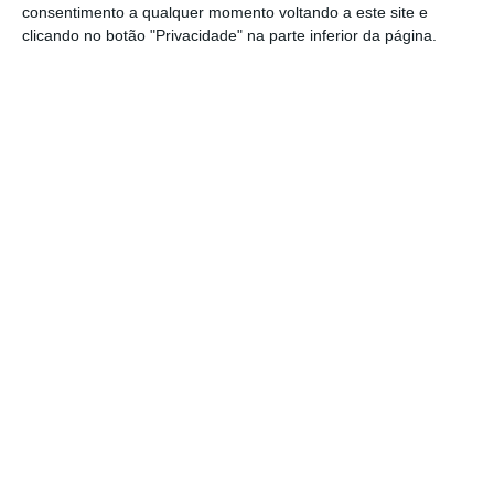
consentimento a qualquer momento voltando a este site e
julgamento.
clicando no botão "Privacidade" na parte inferior da página.
No entanto, esta segunda-feira, dia 2 de
fevereiro, a juíza Maria José Cruz, da comarca
de Vila do Conde, considerou que o seu
tribunal não havia participado no processo
antes da decisão do Supremo
. Por essa razão,
entendeu que não estava obrigada a
obedecer à decisão do STJ e decidiu que o caso
deveria ser apreciado pela comarca de Lisboa.
Nova coima para Salgado: CMVM aplica multa de um
milhão
Ler Mais
No despacho em que explica a sua posição, a