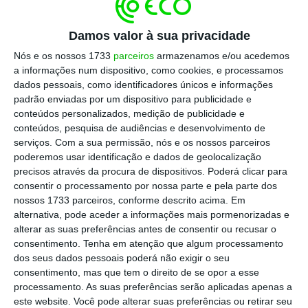
Almeida no processo de aumento de capital do
BES.
A decisão confirmou a acusação do MP,
Damos valor à sua privacidade
proferida em julho de 2022, que imputou a
Nós e os nossos 1733
parceiros
armazenamos e/ou acedemos
a informações num dispositivo, como cookies, e processamos
todos os arguidos um crime de manipulação
dados pessoais, como identificadores únicos e informações
de mercado e um crime de burla qualificada,
padrão enviadas por um dispositivo para publicidade e
ambos em coautoria. Foi também acusado o
conteúdos personalizados, medição de publicidade e
conteúdos, pesquisa de audiências e desenvolvimento de
BES de um crime de burla qualificada.
serviços.
Com a sua permissão, nós e os nossos parceiros
poderemos usar identificação e dados de geolocalização
precisos através da procura de dispositivos. Poderá clicar para
Este “vai e vem” entre tribunais já não é
consentir o processamento por nossa parte e pela parte dos
nossos 1733 parceiros, conforme descrito acima. Em
inédito desde que o MP formalizou a
alternativa, pode aceder a informações mais pormenorizadas e
acusação, em julho de 2024. Em agosto de
alterar as suas preferências antes de consentir ou recusar o
2025, o STJ teve mesmo de intervir para
consentimento.
Tenha em atenção que algum processamento
dos seus dados pessoais poderá não exigir o seu
resolver um conflito de competência entre os
consentimento, mas que tem o direito de se opor a esse
tribunais de Lisboa e do Porto, concluindo
processamento. As suas preferências serão aplicadas apenas a
que Vila do Conde era o indicado para o
este website. Você pode alterar suas preferências ou retirar seu