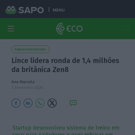
MENU
Empreendedorismo
Lince lidera ronda de 1,4 milhões
da britânica Zen8
Ana Marcela
3 Fevereiro 2026
Startup desenvolveu sistema de treino em
seco para nadadores e quer reforçar em