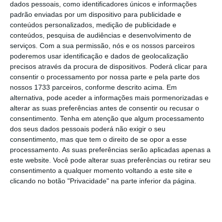
combina inovação tecnológica e paixão pelo
dados pessoais, como identificadores únicos e informações
desporto. Acreditamos no potencial da Zen8
padrão enviadas por um dispositivo para publicidade e
conteúdos personalizados, medição de publicidade e
para transformar o treino de natação
conteúdos, pesquisa de audiências e desenvolvimento de
doméstico a nível global”, diz Tomás Lavin
serviços.
Com a sua permissão, nós e os nossos parceiros
Peixe,
head of venture capital
da Lince Capital,
poderemos usar identificação e dados de geolocalização
precisos através da procura de dispositivos. Poderá clicar para
citado em comunicado.
consentir o processamento por nossa parte e pela parte dos
nossos 1733 parceiros, conforme descrito acima. Em
alternativa, pode aceder a informações mais pormenorizadas e
alterar as suas preferências antes de consentir ou recusar o
Lince entra no capital da empresa industrial MLC
consentimento.
Tenha em atenção que algum processamento
dos seus dados pessoais poderá não exigir o seu
Ler Mais
consentimento, mas que tem o direito de se opor a esse
processamento. As suas preferências serão aplicadas apenas a
este website. Você pode alterar suas preferências ou retirar seu
Liderada pela Lince Capital,
com a
consentimento a qualquer momento voltando a este site e
participação da Celtis, Beta Capital e Lx
clicando no botão "Privacidade" na parte inferior da página.
Launch
, este investimento na startup
britânica servirá para “finalizar o