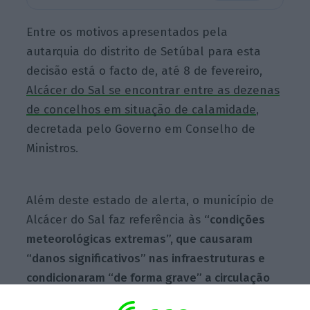
Entre os motivos apresentados pela
autarquia do distrito de Setúbal para esta
decisão está o facto de, até 8 de fevereiro,
Alcácer do Sal se encontrar entre as dezenas
de concelhos em situação de calamidade
,
decretada pelo Governo em Conselho de
Ministros.
Além deste estado de alerta, o município de
Alcácer do Sal faz referência às
“condições
meteorológicas extremas”, que causaram
“danos significativos” nas infraestruturas e
condicionaram “de forma grave” a circulação
da população e de mercadorias.