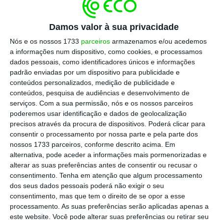
“
Não temos condições para realizar eleições
Damos valor à sua privacidade
no próximo domingo
. Temos muita gente que
Nós e os nossos 1733
parceiros
armazenamos e/ou acedemos
não consegue sequer sair de casa. Como é
a informações num dispositivo, como cookies, e processamos
que íamos instalar mesas de voto? Como é
dados pessoais, como identificadores únicos e informações
que íamos fazer toda a logística sem nos
padrão enviadas por um dispositivo para publicidade e
conteúdos personalizados, medição de publicidade e
podermos deslocar na cidade e nalgumas
conteúdos, pesquisa de audiências e desenvolvimento de
zonas do concelho?”, afirmou a autarca de
serviços.
Com a sua permissão, nós e os nossos parceiros
Alcácer do Sal, Clarisse Campos, em
poderemos usar identificação e dados de geolocalização
precisos através da procura de dispositivos. Poderá clicar para
declarações aos jornalistas.
consentir o processamento por nossa parte e pela parte dos
nossos 1733 parceiros, conforme descrito acima. Em
Clarisse Campos adiantou que a Câmara
alternativa, pode aceder a informações mais pormenorizadas e
alterar as suas preferências antes de consentir ou recusar o
Municipal tomou a decisão ainda esta quarta-
consentimento.
Tenha em atenção que algum processamento
feira logo depois de falar com todos os
dos seus dados pessoais poderá não exigir o seu
presidentes das suas juntas de freguesia.
consentimento, mas que tem o direito de se opor a esse
processamento. As suas preferências serão aplicadas apenas a
este website. Você pode alterar suas preferências ou retirar seu