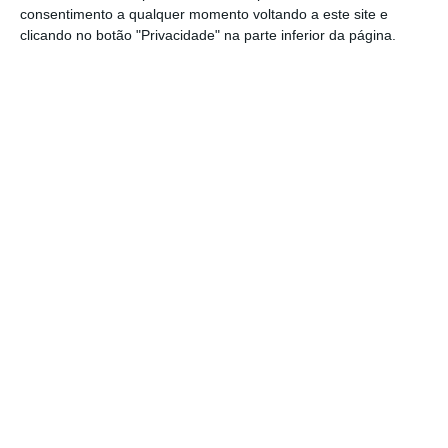
consentimento a qualquer momento voltando a este site e
Ventura propõe adiar votos. Seguro contra
clicando no botão "Privacidade" na parte inferior da página.
Ler Mais
Questionada sobre se haverá serviços
mínimos, caso haja uma resposta negativa
por parte da Comissão Nacional de Eleições
(CNE), a autarca respondeu que irá “avaliar”,
mas mostrou-se convicta de que a autoridade
responsável pelos atos de recenseamento vai
responder de forma positiva. “
Se tiverem
necessidade, venham ao terreno avaliar, mas
não acredito que cheguemos a isso”
, vincou
Clarisse Campos.
Na lista de razões para o município avançar