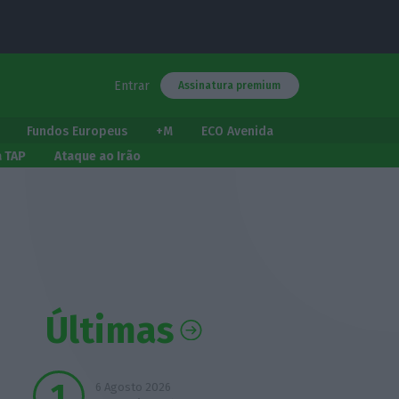
Entrar
Assinatura premium
Fundos Europeus
+M
ECO Avenida
a TAP
Ataque ao Irão
Últimas
6 Agosto 2026