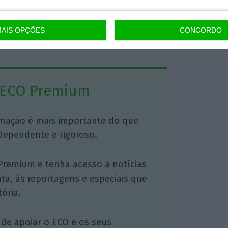
uma vez desde a sua criação.
AIS OPÇÕES
CONCORDO
https://eco.sapo.pt/2026/02/05/netanyahu-admite-falha-grave-no-7-de-outubro/
Copiar
 ECO Premium
mação é mais importante do que
dependente e rigoroso.
Premium e tenha acesso a notícias
nta, às reportagens e especiais que
ória.
 de apoiar o ECO e os seus