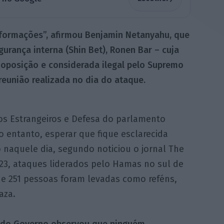
nformações”, afirmou Benjamin Netanyahu, que
urança interna (Shin Bet), Ronen Bar – cuja
 oposição e considerada ilegal pelo Supremo
 reunião realizada no dia do ataque.
s Estrangeiros e Defesa do parlamento
no entanto, esperar que fique esclarecida
o naquele dia, segundo noticiou o jornal The
023, ataques liderados pelo Hamas no sul de
 e 251 pessoas foram levadas como reféns,
aza.
 do Governo observou que ninguém