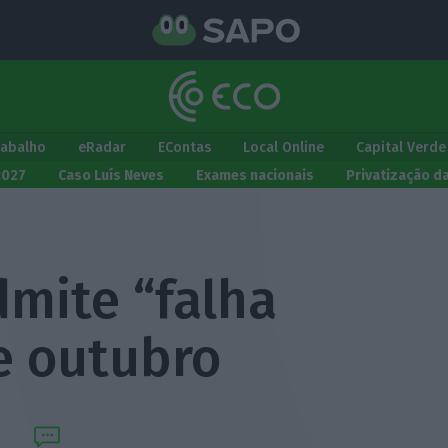
rabalho
eRadar
EContas
Local Online
Capital Verde
2027
Caso Luís Neves
Exames nacionais
Privatização d
mite “falha
e outubro