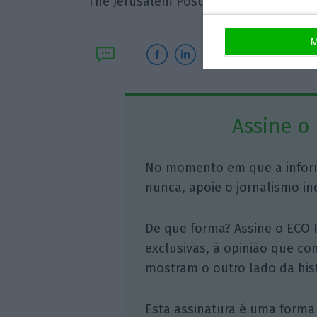
The Jerusalem Post, apenas se reuniu 
M
Assine o
No momento em que a infor
nunca, apoie o jornalismo in
De que forma? Assine o ECO 
exclusivas, à opinião que co
mostram o outro lado da hist
Esta assinatura é uma forma