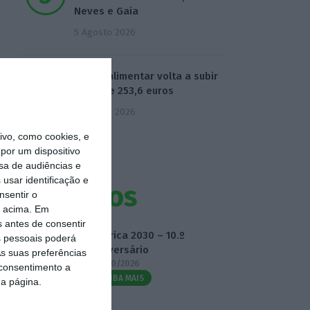
Neves e Gaia
5 Agosto 2026
Cabaz alimentar volta a subir
e atinge 253,6 euros
5 Agosto 2026
vo, como cookies, e
por um dispositivo
sa de audiências e
usar identificação e
Eventos
nsentir o
o acima. Em
s antes de consentir
Fábrica 2030 – 10.º
 pessoais poderá
Aniversário
s suas preferências
14/10/2026
 consentimento a
SAIBA MAIS
da página.