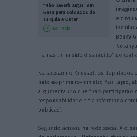
“Não haverá lugar” em
imaginav
Gaza para soldados de
e citou 
Turquia e Qatar
incluind
Ler Mais
Benny Ga
Netanya
Hamas tinha sido dissuadido” de realiz
Na sessão no Knesset, os deputados do
pelo ex-primeiro-ministro Yair Lapid,
argumentando que “não participarão nes
responsabilidade e transformar a com
públicas”.
Segundo acusou na rede social X o p