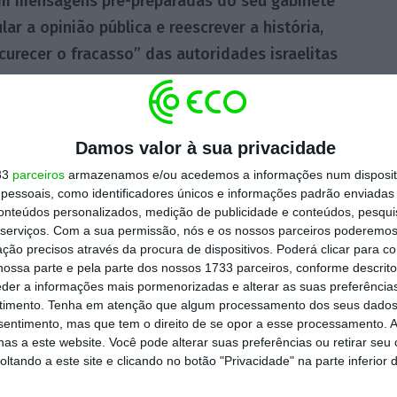
m mensagens pré-preparadas do seu gabinete
r a opinião pública e reescrever a história,
urecer o fracasso” das autoridades israelitas
 uma comissão independente de investigação
Damos valor à sua privacidade
de 2023, alegando que a prioridade era
33
parceiros
armazenamos e/ou acedemos a informações num dispositi
srael a partir da Faixa de Gaza, onde vigora
essoais, como identificadores únicos e informações padrão enviadas 
r-fogo.
conteúdos personalizados, medição de publicidade e conteúdos, pesqui
serviços.
Com a sua permissão, nós e os nossos parceiros poderemos 
ção precisos através da procura de dispositivos. Poderá clicar para co
citou explicações ao Governo sobre a criação
ossa parte e pela parte dos nossos 1733 parceiros, conforme descrit
eder a informações mais pormenorizadas e alterar as suas preferência
contecimentos “de forma independente,
timento.
Tenha em atenção que algum processamento dos seus dados
rgãos políticos. No entanto, o Conselho de
nsentimento, mas que tem o direito de se opor a esse processamento. A
as a este website. Você pode alterar suas preferências ou retirar seu
 de um comité ministerial encarregado de
tando a este site e clicando no botão "Privacidade" na parte inferior 
gão de inquérito e que, segundo o jornal