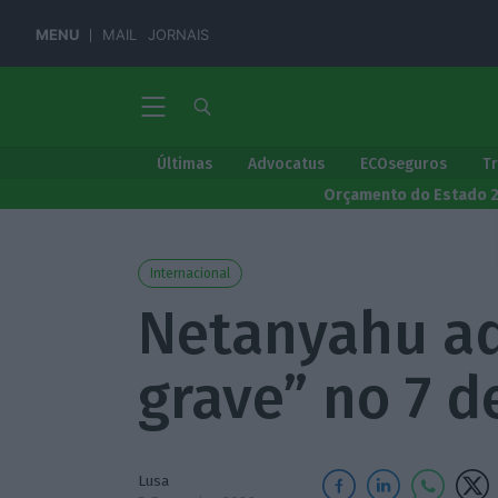
MENU
MAIL
JORNAIS
Últimas
Advocatus
ECOseguros
T
Orçamento do Estado 
Internacional
Netanyahu ad
grave” no 7 d
Lusa