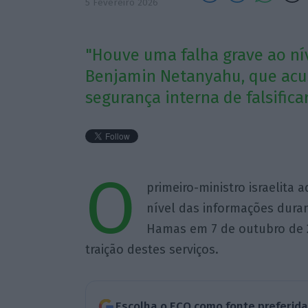
5 Fevereiro 2026
"Houve uma falha grave ao ní
Benjamin Netanyahu, que acus
segurança interna de falsificar
O
primeiro-ministro israelita 
nível das informações duran
Hamas em 7 de outubro de 
traição destes serviços.
Escolha o ECO como fonte preferid