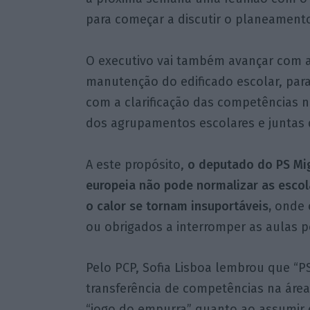
para começar a discutir o planeamento
O executivo vai também avançar com a
manutenção do edificado escolar, par
com a clarificação das competências n
dos agrupamentos escolares e juntas d
A este propósito,
o deputado do PS Mig
europeia não pode normalizar as escol
o calor se tornam insuportáveis,
onde o
ou obrigados a interromper as aulas p
Pelo PCP, Sofia Lisboa lembrou que “P
transferência de competências na área
“jogo do empurra” quanto ao assumir d