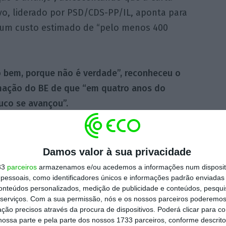
vo, liderado por PSD/CDS-PP/IL, aponta para
m um custo estimado de “pelo menos 400
o bem, porque não é verdade”, reconheceu o
rmação do BE de que “em quatro anos do
uco se avançou”.
ídas no processo de transferência de
uias, Vasco Moreira Rato disse que tanto o
Damos valor à sua privacidade
com a Associação Nacional de Municípios
33
parceiros
armazenamos e/ou acedemos a informações num dispositi
te explícitos que o Governo paga 100% da
essoais, como identificadores únicos e informações padrão enviadas 
conteúdos personalizados, medição de publicidade e conteúdos, pesqui
serviços.
Com a sua permissão, nós e os nossos parceiros poderemos 
ção precisos através da procura de dispositivos. Poderá clicar para co
ossa parte e pela parte dos nossos 1733 parceiros, conforme descrit
isboa com 28 escolas consideradas