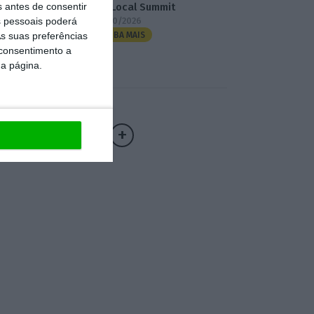
s antes de consentir
3.º Local Summit
 pessoais poderá
07/10/2026
s suas preferências
SAIBA MAIS
 consentimento a
da página.