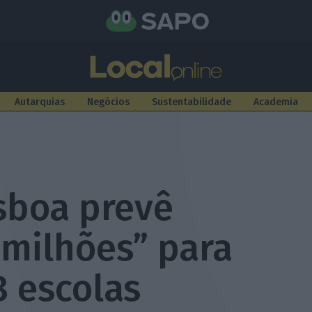
Autarquias
Negócios
Sustentabilidade
Academia
sboa prevê
 milhões” para
8 escolas