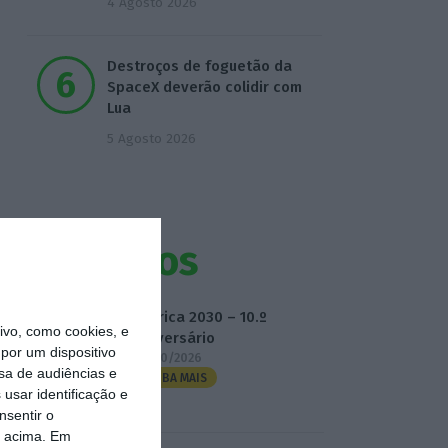
4 Agosto 2026
Destroços de foguetão da
SpaceX deverão colidir com
Lua
5 Agosto 2026
Eventos
Fábrica 2030 – 10.º
vo, como cookies, e
Aniversário
por um dispositivo
14/10/2026
sa de audiências e
SAIBA MAIS
usar identificação e
nsentir o
o acima. Em