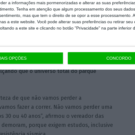
eder a informações mais pormenorizadas e alterar as suas preferência
ara financiamento, portanto estamos a falar
timento.
Tenha em atenção que algum processamento dos seus dados
nsentimento, mas que tem o direito de se opor a esse processamento. A
o, quando o Estado assumiu que iria realizar
as a este website. Você pode alterar suas preferências ou retirar seu
e demoram entre o projeto e a obra cerca de
tando a este site e clicando no botão "Privacidade" na parte inferior 
é imenso”, declarou.
ras nestas escolas secundárias representam
AIS OPÇÕES
CONCORDO
600 milhões de euros, dos quais cerca de 30
alçando que o universo total do parque
rteza de que não vamos perder a
 vamos fazer a correr. Não vamos perder uma
s 30 ou 40 anos”, afirmou o vereador das
s demoram, porque exigem estudos, inclusive
resistência sísmica.