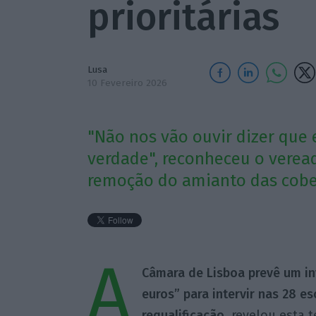
prioritárias
Lusa
10 Fevereiro 2026
"Não nos vão ouvir dizer que
verdade", reconheceu o verea
remoção do amianto das cober
A
Câmara de Lisboa prevê um in
euros” para intervir nas 28 es
requalificação
, revelou esta 