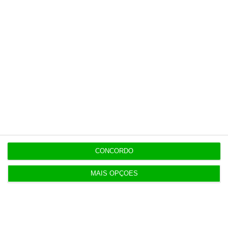
Veja todos os planos
Últimas
11:49
Governo alivia limites à despesa dos concelhos
em calamidade
CONCORDO
MAIS OPÇÕES
11:27
Onde publicitar fundos europeus? Já há uma lista
oficial