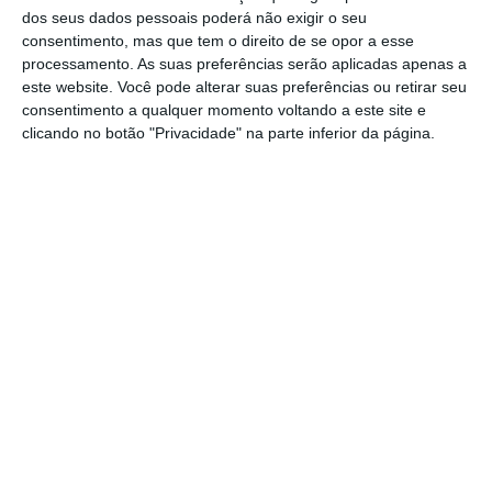
dos seus dados pessoais poderá não exigir o seu
consentimento, mas que tem o direito de se opor a esse
Em comunicado, a DS explica que teve uma
processamento. As suas preferências serão aplicadas apenas a
faturação superior a 31 milhões de euros em
este website. Você pode alterar suas preferências ou retirar seu
2025
e que o crescimento foi impulsionado
consentimento a qualquer momento voltando a este site e
clicando no botão "Privacidade" na parte inferior da página.
pelas
áreas de consultoria imobiliária,
mediação de seguros e intermediação de
crédito.
Luís Tavares, diretor coordenador nacional da
DS na área dos seguros,
garante que “2025 foi
o
melhor ano de sempre e 2026 será também
um ano de crescimento sustentado
, com foco
na confiança dos nossos clientes, na
qualidade do serviço e na capacidade de
responder de forma ágil aos novos desafios