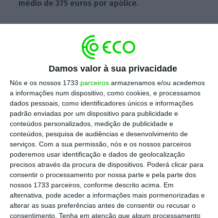
médio de 375 euros por apólice.
Escolha o ECO como fonte
›
Escolher
preferida no Google
Damos valor à sua privacidade
Nós e os nossos 1733
parceiros
armazenamos e/ou acedemos
a informações num dispositivo, como cookies, e processamos
dados pessoais, como identificadores únicos e informações
padrão enviadas por um dispositivo para publicidade e
conteúdos personalizados, medição de publicidade e
conteúdos, pesquisa de audiências e desenvolvimento de
serviços.
Com a sua permissão, nós e os nossos parceiros
poderemos usar identificação e dados de geolocalização
precisos através da procura de dispositivos. Poderá clicar para
consentir o processamento por nossa parte e pela parte dos
Luís Tavares, diretor coordenador nacional da DS Seguros.
nossos 1733 parceiros, conforme descrito acima. Em
“2025 foi o melhor ano de sempre e 2026 será também um ano
alternativa, pode aceder a informações mais pormenorizadas e
de crescimento sustentado”.
alterar as suas preferências antes de consentir ou recusar o
Hugo Amaral/ECO
consentimento.
Tenha em atenção que algum processamento