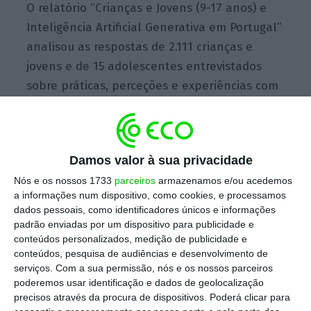
O relatório “Crianças e Jovens (9-17 anos) e
Inteligência Artificial Generativa em Portugal”
analisou as respostas de 2.111 crianças e
jovens e de 15 adolescentes entrevistados
sobre práticas, perceções e experiências com
IA generativa. Os resultados agora
conhecidos, no âmbito do Dia da Internet
Segura,
mostram que 85% dos inquiridos
Damos valor à sua privacidade
utilizaram estas ferramentas no último mês —
Nós e os nossos 1733
parceiros
armazenamos e/ou acedemos
dez pontos percentuais “acima da média
a informações num dispositivo, como cookies, e processamos
europeia”.
dados pessoais, como identificadores únicos e informações
padrão enviadas por um dispositivo para publicidade e
conteúdos personalizados, medição de publicidade e
“Quase metade das crianças e jovens em
conteúdos, pesquisa de audiências e desenvolvimento de
serviços.
Com a sua permissão, nós e os nossos parceiros
Portugal usa a IA generativa para tarefas
poderemos usar identificação e dados de geolocalização
escolares: resumir ou explicar um texto longo,
precisos através da procura de dispositivos. Poderá clicar para