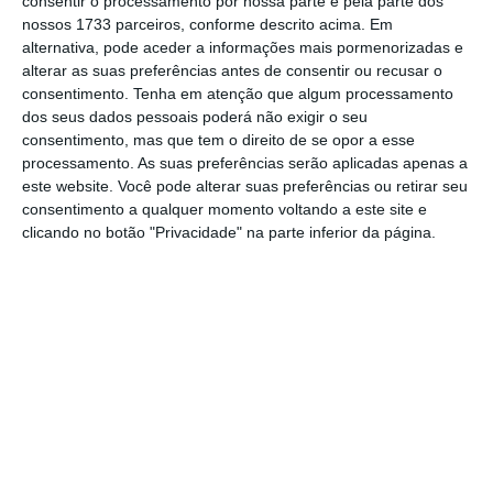
ajudar a fazer trabalhos de várias disciplinas”,
consentir o processamento por nossa parte e pela parte dos
nossos 1733 parceiros, conforme descrito acima. Em
lê-se no estudo que contou com a
alternativa, pode aceder a informações mais pormenorizadas e
participação da Faculdade de Ciências Sociais
alterar as suas preferências antes de consentir ou recusar o
e Humanas da Universidade NOVA de Lisboa
consentimento.
Tenha em atenção que algum processamento
dos seus dados pessoais poderá não exigir o seu
(FCSH).
consentimento, mas que tem o direito de se opor a esse
processamento. As suas preferências serão aplicadas apenas a
De acordo com a análise, 48% recorre à IA
este website. Você pode alterar suas preferências ou retirar seu
consentimento a qualquer momento voltando a este site e
para resumir ou explicar textos
e 47% realizar
clicando no botão "Privacidade" na parte inferior da página.
trabalhos escolares.
No estudo é ainda
destacado que um quarto dos jovens
portugueses usa IA generativa para apoio
emocional ou pessoal,
dez pontos acima da
média europeia (15%).
“Vários testemunhos sublinham desejos de
maior literacia e de integração destas