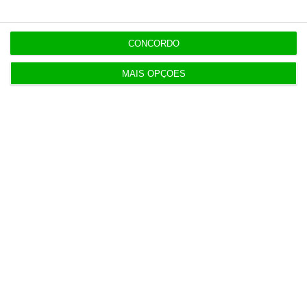
CONCORDO
MAIS OPÇÕES
Para já, Miguel Pombo conta o prémio de
cerca de
600
mil euros de financiamento para,
durante dois anos
, desenvolver novos
fármacos em parceria com
empresas e
universidades chinesas
, além da Universidade
dos Açores. O empresário está confiante que,
numa fase posterior, deverá captar mais
investimento com novas rondas de