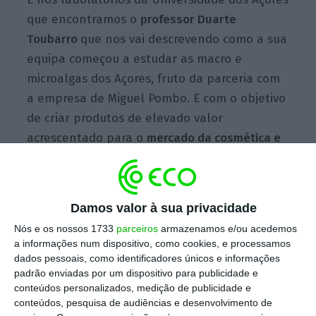
que encontramos o
professor Duarte
Toubarro
que nos vai descrevendo como a sua
equipa começou a estudar as macro e
microalgas dos Açores, fruto da parceria com
a empresa de Miguel Pombo. E com o objetivo
de criar produtos de elevado valor
acrescentado para o
mercado da cosmética e
saúde a partir das algas
, tendo em conta que
estas têm propriedades antioxidantes, e
vários componentes que ajudam a pele a
Damos valor à sua privacidade
ficar mais elástica, a reduzir as rugas ou a
Nós e os nossos 1733
parceiros
armazenamos e/ou acedemos
aumentar a hidratação.
a informações num dispositivo, como cookies, e processamos
dados pessoais, como identificadores únicos e informações
padrão enviadas por um dispositivo para publicidade e
Para levar a investigação a bom porto, a
conteúdos personalizados, medição de publicidade e
conteúdos, pesquisa de audiências e desenvolvimento de
equipa contou com uma
dotação de 410 mil