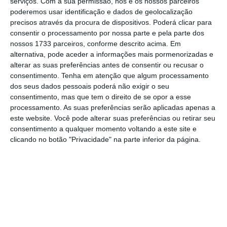
serviços.
Com a sua permissão, nós e os nossos parceiros
euros de financiamento do Plano de
poderemos usar identificação e dados de geolocalização
Recuperação e Resiliência
(PRR) no âmbito da
precisos através da procura de dispositivos. Poderá clicar para
consentir o processamento por nossa parte e pela parte dos
agenda mobilizadora do projeto Pacto da
nossos 1733 parceiros, conforme descrito acima. Em
Bioeconomia Azul. Passados mais de dois
alternativa, pode aceder a informações mais pormenorizadas e
anos desde o início do projeto, os resultados
alterar as suas preferências antes de consentir ou recusar o
consentimento.
Tenha em atenção que algum processamento
estão à vista e são “bastante” promissores,
dos seus dados pessoais poderá não exigir o seu
ao ponto de Duarte Toubarro e Miguel Pombo
consentimento, mas que tem o direito de se opor a esse
acreditarem que deverão “revolucionar o
processamento. As suas preferências serão aplicadas apenas a
este website. Você pode alterar suas preferências ou retirar seu
mercado”.
consentimento a qualquer momento voltando a este site e
clicando no botão "Privacidade" na parte inferior da página.
Vamos começar a fornecer
ingredientes da Azores Life
Science para marcas