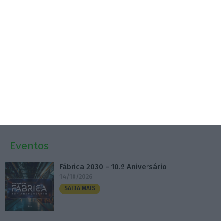
Dotações para I&D dos governos da UE disparam
61% em 10 anos
7 Agosto 2026
Volta já recuperou 150 milhões de embalagens
8 Agosto 2026
Eventos
Fábrica 2030 – 10.º Aniversário
14/10/2026
SAIBA MAIS