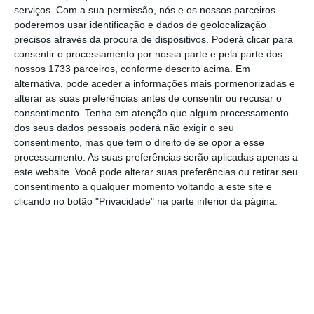
serviços.
Com a sua permissão, nós e os nossos parceiros
porta-voz do ministério de Defesa alemão.
poderemos usar identificação e dados de geolocalização
“Não há planos concretos ou decisões
precisos através da procura de dispositivos. Poderá clicar para
consentir o processamento por nossa parte e pela parte dos
políticas” sobre uma eventual nova aquisição
nossos 1733 parceiros, conforme descrito acima. Em
de novos F-35.
alternativa, pode aceder a informações mais pormenorizadas e
alterar as suas preferências antes de consentir ou recusar o
consentimento.
Tenha em atenção que algum processamento
Projeto ‘caça europeu’ não serve necessidades da
dos seus dados pessoais poderá não exigir o seu
Alemanha
consentimento, mas que tem o direito de se opor a esse
Ler Mais
processamento. As suas preferências serão aplicadas apenas a
este website. Você pode alterar suas preferências ou retirar seu
consentimento a qualquer momento voltando a este site e
Em 2022, a Alemanha encomendou 35 caças F-
clicando no botão "Privacidade" na parte inferior da página.
35, que começarão a ser entregues no final
deste ano.
A concretizar-se esta aquisição a
dependência alemã dos equipamentos
norte-americanos aumenta, num momento
em que na Europa o foco tem sido a compra