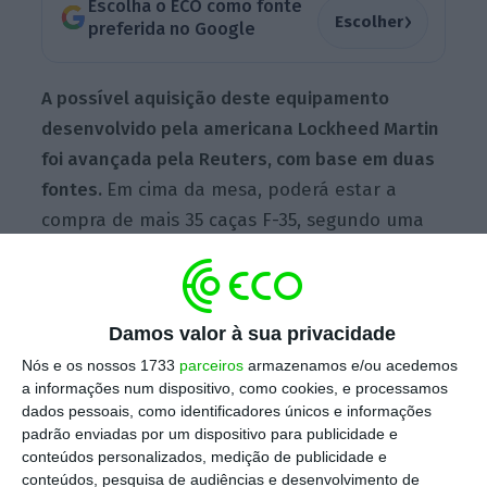
Escolha o ECO como fonte
›
Escolher
preferida no Google
A possível aquisição deste equipamento
desenvolvido pela americana Lockheed Martin
foi avançada pela Reuters, com base em duas
fontes.
Em cima da mesa, poderá estar a
compra de mais 35 caças F-35, segundo uma
das fontes ouvidas pela agência noticiosa.
Ambas as fontes admitem que o desfecho é
ainda incerto, refere a
Reuters
(artigo em
Damos valor à sua privacidade
inglês/acesso não reservado).
Nós e os nossos 1733
parceiros
armazenamos e/ou acedemos
a informações num dispositivo, como cookies, e processamos
dados pessoais, como identificadores únicos e informações
O porta-voz do Governo alemão refere que
padrão enviadas por um dispositivo para publicidade e
não há nenhuma decisão. “
Não há planos, e
conteúdos personalizados, medição de publicidade e
conteúdos, pesquisa de audiências e desenvolvimento de
não há decisão”, disse. E o mesmo referiu o