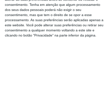
ajustado antes de impostos e juros será
consentimento.
Tenha em atenção que algum processamento
dos seus dados pessoais poderá não exigir o seu
“ligeiramente inferior” ao limite inferior das
consentimento, mas que tem o direito de se opor a esse
expectativas dos analistas, de 184 milhões de
processamento. As suas preferências serão aplicadas apenas a
libras para 2025.
este website. Você pode alterar suas preferências ou retirar seu
consentimento a qualquer momento voltando a este site e
clicando no botão "Privacidade" na parte inferior da página.
Esta é a mais recente manobra de uma
empresa que tem procurado financiamento
onde pode.
O negócio, celebrado com a AMR GP
Holdings — a empresa que opera a equipa Aston
Martin F1 — cede permanentemente os direitos
de utilização do nome “Aston Martin” na Fórmula
1 até 2055, no máximo.
Até ao terceiro trimestre,
a dívida líquida da Aston