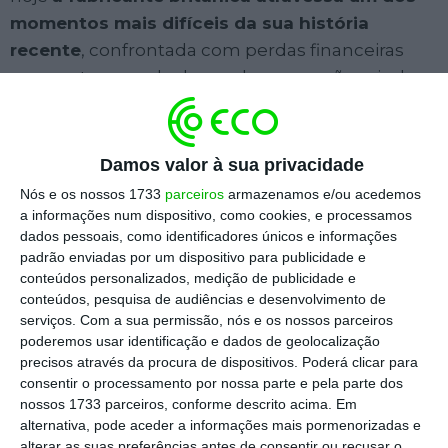
momentos mais difíceis da sua história
recente
, confrontada com perdas financeiras
crescentes, queda de vendas e pressões vindas
de vários quadrantes.
Damos valor à sua privacidade
Escolha o ECO como fonte
›
Escolher
preferida no Google
Nós e os nossos 1733
parceiros
armazenamos e/ou acedemos
a informações num dispositivo, como cookies, e processamos
dados pessoais, como identificadores únicos e informações
Para tentar estancar a hemorragia financeira,
a
padrão enviadas por um dispositivo para publicidade e
empresa
anunciou
esta sexta-feira que
conteúdos personalizados, medição de publicidade e
conteúdos, pesquisa de audiências e desenvolvimento de
planeia vender os direitos de nome da sua
serviços.
Com a sua permissão, nós e os nossos parceiros
equipa de Fórmula 1 por 50 milhões de libras
poderemos usar identificação e dados de geolocalização
(cerca de 60 milhões de euros),
e surge no
precisos através da procura de dispositivos. Poderá clicar para
consentir o processamento por nossa parte e pela parte dos
seguimento do seu terceiro alerta de resultados
nossos 1733 parceiros, conforme descrito acima. Em
no último ano, com a empresa liderada por
alternativa, pode aceder a informações mais pormenorizadas e
Lawrence Stroll a
afirmar
que o seu prejuízo
alterar as suas preferências antes de consentir ou recusar o