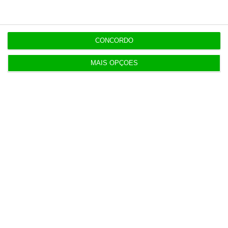
Veja todos os planos!
CONCORDO
MAIS OPÇÕES
Últimas ECO
Polícia espanhola já pede
08/26
passaporte a viajantes de Itália
15:17