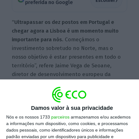
›
Escolher
preferida no Google
“Ultrapassar os dez postos em Portugal e
chegar agora a Lisboa é um momento muito
importante para nós.
Começámos o
investimento sobretudo no Norte, mas o
nosso objetivo é estar presentes em todo o
território”, refere Jaime Vega de Seoane,
diretor de desenvolvimento europeu da
Petroprix, citado em comunicado.
Localizada na rua Cidade de Hull, Av.
Damos valor à sua privacidade
Salgueiro Maia, em Agualva-Cacém, a nova
Nós e os nossos 1733
parceiros
armazenamos e/ou acedemos
unidade em Massamá mantém o conceito
a informações num dispositivo, como cookies, e processamos
dados pessoais, como identificadores únicos e informações
100% automatizado
da marca, operando 24
padrão enviadas por um dispositivo para publicidade e