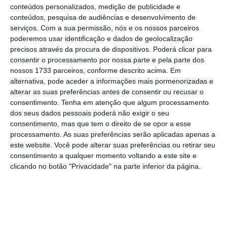
horas por dia e permitindo o abastecimento
conteúdos personalizados, medição de publicidade e
simultâneo de até quatro viaturas com
conteúdos, pesquisa de audiências e desenvolvimento de
serviços.
Com a sua permissão, nós e os nossos parceiros
gasóleo simples ou gasolina 95. De acordo
poderemos usar identificação e dados de geolocalização
com a empresa, “esta estrutura permite
precisos através da procura de dispositivos. Poderá clicar para
praticar preços entre 10 a 15 cêntimos mais
consentir o processamento por nossa parte e pela parte dos
nossos 1733 parceiros, conforme descrito acima. Em
baixos face a outros operadores tradicionais”.
alternativa, pode aceder a informações mais pormenorizadas e
alterar as suas preferências antes de consentir ou recusar o
consentimento.
Tenha em atenção que algum processamento
dos seus dados pessoais poderá não exigir o seu
consentimento, mas que tem o direito de se opor a esse
processamento. As suas preferências serão aplicadas apenas a
este website. Você pode alterar suas preferências ou retirar seu
consentimento a qualquer momento voltando a este site e
clicando no botão "Privacidade" na parte inferior da página.
Petroprix em Massamá