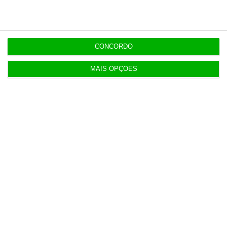
12:06
Livros pelo Telegram ‘rasgam’ mais de 75 milhões
às editoras
CONCORDO
MAIS OPÇÕES
12:00
Banksy custa 175 mil euros aos contribuintes
ingleses
Populares
Alentejo 2030 com 5,3 milhões para recuperação
de património