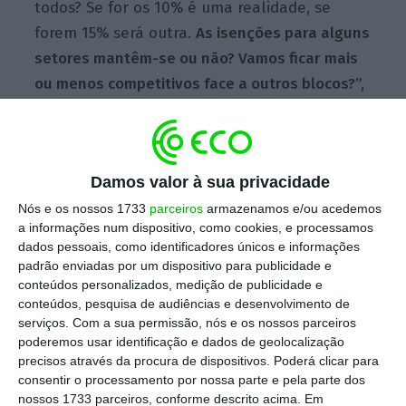
todos? Se for os 10% é uma realidade, se
forem 15% será outra.
As isenções para alguns
setores mantêm-se ou não? Vamos ficar mais
ou menos competitivos face a outros blocos?”,
questionou João Rui Ferreira, secretário de
Estado da Economia.
Damos valor à sua privacidade
Nós e os nossos 1733
parceiros
armazenamos e/ou acedemos
Industriais do calçado esperam “normalização” das
a informações num dispositivo, como cookies, e processamos
exportações para os EUA
dados pessoais, como identificadores únicos e informações
Ler Mais
padrão enviadas por um dispositivo para publicidade e
conteúdos personalizados, medição de publicidade e
conteúdos, pesquisa de audiências e desenvolvimento de
Em declarações aos jornalistas durante uma
serviços.
Com a sua permissão, nós e os nossos parceiros
feira do calçado em Milão
, o governante
poderemos usar identificação e dados de geolocalização
frisou que “a certa altura, mesmo com as
precisos através da procura de dispositivos. Poderá clicar para
consentir o processamento por nossa parte e pela parte dos
tarifas de 15% estávamos mais competitivos
nossos 1733 parceiros, conforme descrito acima. Em