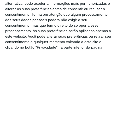
do que alguns blocos asiáticos”.
“Vamos
alternativa, pode aceder a informações mais pormenorizadas e
aguardar com alguma tranquilidade
para ter
alterar as suas preferências antes de consentir ou recusar o
consentimento.
Tenha em atenção que algum processamento
uma visão clara sobre isto”, completou,
dos seus dados pessoais poderá não exigir o seu
notando que a
posição de Lisboa nesta
consentimento, mas que tem o direito de se opor a esse
matéria “tem de ser sempre concertada ou,
processamento. As suas preferências serão aplicadas apenas a
este website. Você pode alterar suas preferências ou retirar seu
pelo menos alinhada com a Comissão
consentimento a qualquer momento voltando a este site e
Europeia”
, que tem a competência exclusiva
clicando no botão "Privacidade" na parte inferior da página.
nos acordos comerciais.
Estamos muito atentos. O que
menos queríamos agora era
mais instabilidade em cima de
um processo que parecia ter
ganho alguma estabilidade.