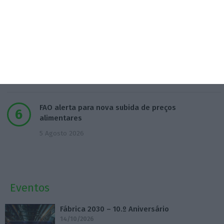
ordem nos exames
4 Agosto 2026
TML escolhe Albano Jerónimo para ser “Dono do
Tempo”
4 Agosto 2026
FAO alerta para nova subida de preços
alimentares
5 Agosto 2026
Eventos
Fábrica 2030 – 10.º Aniversário
14/10/2026