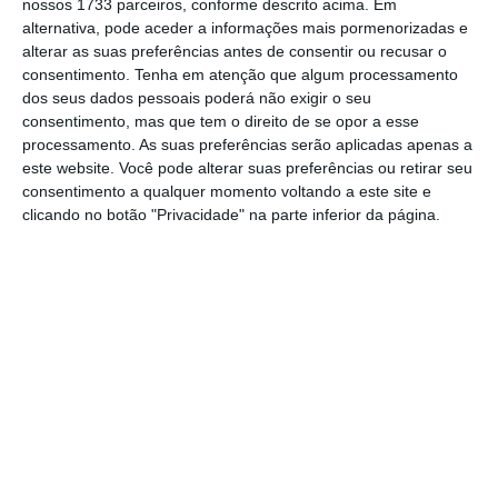
nossos 1733 parceiros, conforme descrito acima. Em
alternativa, pode aceder a informações mais pormenorizadas e
alterar as suas preferências antes de consentir ou recusar o
Leia a notícia completa no
Público
(acesso
consentimento.
Tenha em atenção que algum processamento
condicionado)
dos seus dados pessoais poderá não exigir o seu
consentimento, mas que tem o direito de se opor a esse
processamento. As suas preferências serão aplicadas apenas a
ANMP alerta que há
este website. Você pode alterar suas preferências ou retirar seu
prejuízos das
consentimento a qualquer momento voltando a este site e
clicando no botão "Privacidade" na parte inferior da página.
tempestades que são
“irreversíveis”
O presidente da Associação Nacional de
Municípios Portugueses (ANMP)
admite que há
empresas que não conseguirão recuperar dos
prejuízos provocados pelas tempestades que
assolaram o país desde há quase um mês.
“Não me parece que haja condições para