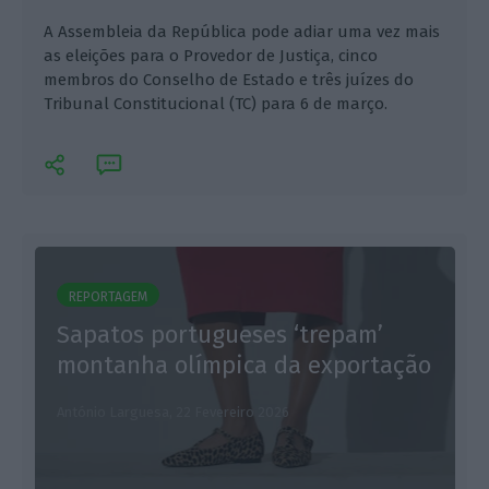
A Assembleia da República pode adiar uma vez mais
as eleições para o Provedor de Justiça, cinco
membros do Conselho de Estado e três juízes do
Tribunal Constitucional (TC) para 6 de março.
REPORTAGEM
Sapatos portugueses ‘trepam’
L
montanha olímpica da exportação
António Larguesa,
22 Fevereiro 2026