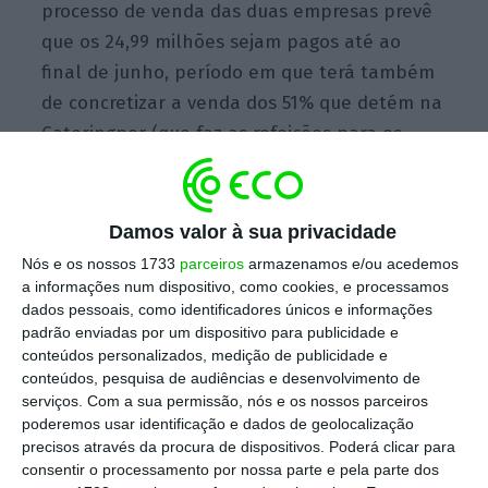
processo de venda das duas empresas prevê
que os 24,99 milhões sejam pagos até ao
final de junho, período em que terá também
de concretizar a venda dos 51% que detém na
Cateringpor (que faz as refeições para os
passageiros aéreos) e dos 49,9% da Spdh
(empresa de assistência em terra que
operava até há pouco tempo com a marca
Damos valor à sua privacidade
Groundforce). A SATA, por seu lado, terá de
Nós e os nossos 1733
parceiros
armazenamos e/ou acedemos
devolver três milhões de euros e manter um
a informações num dispositivo, como cookies, e processamos
dados pessoais, como identificadores únicos e informações
teto de 14 aviões na frota até à privatização,
padrão enviadas por um dispositivo para publicidade e
por não ter privatizado 51% ou mais do
conteúdos personalizados, medição de publicidade e
capital da Azores Airlines (que faz as ligações
conteúdos, pesquisa de audiências e desenvolvimento de
serviços.
Com a sua permissão, nós e os nossos parceiros
para fora do arquipélago) até ao final do ano
poderemos usar identificação e dados de geolocalização
passado, nem autonomizado e alienado o
precisos através da procura de dispositivos. Poderá clicar para
negócio de assistência em terra (
handling
).
consentir o processamento por nossa parte e pela parte dos