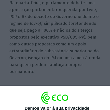
Na quarta-feira, o parlamento debate uma
apreciação parlamentar requerida por Livre,
PCP e BE do decreto do Governo que define o
regime de
lay-off
simplificado (pretendendo
que seja pago a 100% e não os dois terços
propostos pelo executivo PSD/CDS-PP), bem
como outras propostas como um apoio
extraordinário de subsistência superior ao do
Governo, isenção do IMI ou uma ajuda à renda
para quem perdeu habitação própria
permanente.
“
É importante que os partidos no parlamento
deixem governar quem tem o poder executivo.
Ou seja, não queiram os partidos no
Damos valor à sua privacidade