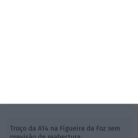
A rede escolar sofreu “danos significativos,
obrigando ao encerramento de dezenas de
estabelecimentos”, sendo que “a reabertura foi feita
por fases, com 29 escolas intervencionadas”.
Troço da A14 na Figueira da Foz sem
previsão de reabertura