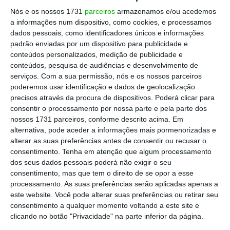
parlamento substituir-se ao Governo na
Nós e os nossos 1731
parceiros
armazenamos e/ou acedemos
aprovação das medidas necessárias para
a informações num dispositivo, como cookies, e processamos
ultrapassar a grave situação que nos afetou
e
dados pessoais, como identificadores únicos e informações
para dar resposta às famílias, às empresas,
padrão enviadas por um dispositivo para publicidade e
conteúdos personalizados, medição de publicidade e
às autarquias, às instituições”, apelou o vice-
conteúdos, pesquisa de audiências e desenvolvimento de
presidente da bancada do PSD Hugo Carneiro,
serviços.
Com a sua permissão, nós e os nossos parceiros
em declarações aos jornalistas no
poderemos usar identificação e dados de geolocalização
precisos através da procura de dispositivos. Poderá clicar para
parlamento.
consentir o processamento por nossa parte e pela parte dos
nossos 1731 parceiros, conforme descrito acima. Em
alternativa, pode aceder a informações mais pormenorizadas e
Ana Abrunhosa repreende ministro da Agricultura
alterar as suas preferências antes de consentir ou recusar o
consentimento.
Tenha em atenção que algum processamento
Ler Mais
dos seus dados pessoais poderá não exigir o seu
consentimento, mas que tem o direito de se opor a esse
processamento. As suas preferências serão aplicadas apenas a
O deputado referiu que o Governo aprovou
este website. Você pode alterar suas preferências ou retirar seu
medidas que “totalizam pelo menos 2.500
consentimento a qualquer momento voltando a este site e
clicando no botão "Privacidade" na parte inferior da página.
milhões de euros” e continua a monitorizar a