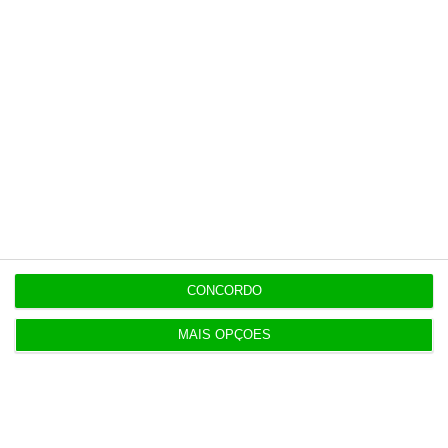
opinião que conta, às reportagens e
especiais que mostram o outro lado da
história.
Esta assinatura é uma forma de apoiar
o ECO e os seus jornalistas. A nossa
contrapartida é o jornalismo
independente, rigoroso e credível.
Assine já
CONCORDO
Veja todos os planos
MAIS OPÇÕES