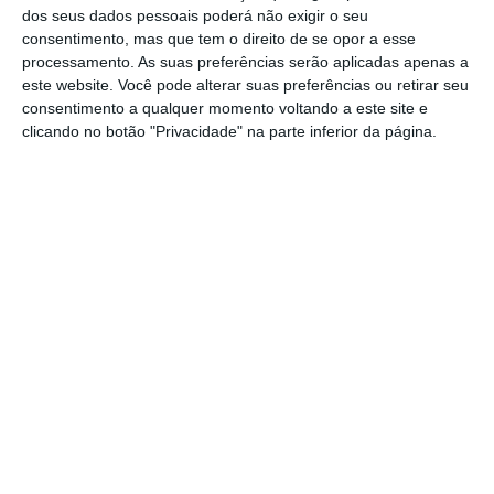
dos seus dados pessoais poderá não exigir o seu
sugerindo a criação de uma comissão na
consentimento, mas que tem o direito de se opor a esse
Assembleia da República sobre o tema que
processamento. As suas preferências serão aplicadas apenas a
este website. Você pode alterar suas preferências ou retirar seu
reunisse “pessoas das várias áreas da
consentimento a qualquer momento voltando a este site e
sociedade civil”.
clicando no botão "Privacidade" na parte inferior da página.
Considerando que Passos Coelho tem
partilhado publicamente “ideias muito
interessantes”, Ventura considerou que
presidir a esta comissão permitiria ao antigo
presidente do PSD ter uma “participação mais
institucional”.
Interrogado sobre as recentes declarações de
Passos Coelho, que no sábado não excluiu um
regresso à vida política ativa, Ventura rejeitou
que o reaparecimento público do antigo