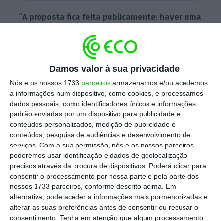
“
A proposta fica feita publicamente: haver uma
comissão de reforma do Estado no
parlamento, nestas várias áreas em que
temos trabalhado, na questão fiscal, na
Damos valor à sua privacidade
questão da Administração Pública, na questão
Nós e os nossos 1733
parceiros
armazenamos e/ou acedemos
da energia e da reformulação energética, na
a informações num dispositivo, como cookies, e processamos
questão da habitação e até podemos ter um
dados pessoais, como identificadores únicos e informações
consenso entre Chega, PSD, Iniciativa Liberal,
padrão enviadas por um dispositivo para publicidade e
conteúdos personalizados, medição de publicidade e
de ser Pedro Passos Coelho a liderar este
conteúdos, pesquisa de audiências e desenvolvimento de
grupo de reforma do Estado, por exemplo
“,
serviços.
Com a sua permissão, nós e os nossos parceiros
sugeriu o líder do Chega, em declarações à
poderemos usar identificação e dados de geolocalização
precisos através da procura de dispositivos. Poderá clicar para
margem da feira de turismo BTL, em Lisboa.
consentir o processamento por nossa parte e pela parte dos
nossos 1733 parceiros, conforme descrito acima. Em
alternativa, pode aceder a informações mais pormenorizadas e
Na ótica do líder do Chega, o atual ministério
alterar as suas preferências antes de consentir ou recusar o
consentimento.
Tenha em atenção que algum processamento
da Reforma do Estado “não tem funcionado”,