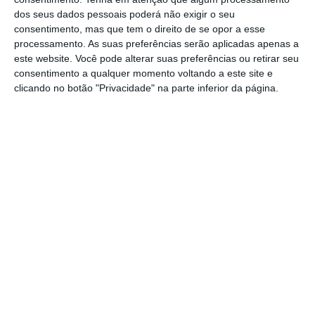
Como está o desemprego
dos seus dados pessoais poderá não exigir o seu
consentimento, mas que tem o direito de se opor a esse
na Europa?
processamento. As suas preferências serão aplicadas apenas a
este website. Você pode alterar suas preferências ou retirar seu
consentimento a qualquer momento voltando a este site e
O Eurostat, o Gabinete de Estatísticas da
clicando no botão "Privacidade" na parte inferior da página.
União Europeia, vai partilhar
dados sobre o
desemprego referentes a janeiro de 2026
.
Em
dezembro do ano passado
, a taxa de
desemprego fixou-se em 6,2% na Zona Euro e
em 5,9% na UE.
Debate quinzenal
O primeiro-ministro, e os restantes membros
do Governo, volta ao Parlamento para o
debate quinzenal. Na ordem do dia estão as