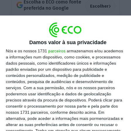
Escolha o ECO como fonte
›
Escolher
preferida no Google
Como estão as taxas de
juro?
Damos valor à sua privacidade
Nós e os nossos 1731
parceiros
armazenamos e/ou acedemos
Esta quarta-feira vai ficar marcada pela
a informações num dispositivo, como cookies, e processamos
dados pessoais, como identificadores únicos e informações
divulgação de informação acerca das taxas de
padrão enviadas por um dispositivo para publicidade e
juro e montantes de novos empréstimos e
conteúdos personalizados, medição de publicidade e
depósitos referentes ao mês de janeiro
de
conteúdos, pesquisa de audiências e desenvolvimento de
serviços.
Com a sua permissão, nós e os nossos parceiros
2026 pelo Banco de Portugal.
Em dezembro
, a
poderemos usar identificação e dados de geolocalização
Euribor a seis meses representava 38,77% do
precisos através da procura de dispositivos. Poderá clicar para
stock
de empréstimos para a habitação
consentir o processamento por nossa parte e pela parte dos
nossos 1731 parceiros, conforme descrito acima. Em
própria permanente com taxa variável.
alternativa, pode aceder a informações mais pormenorizadas e
alterar as suas preferências antes de consentir ou recusar o
consentimento.
Tenha em atenção que algum processamento