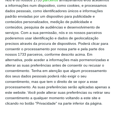
concelho, mas também pelo número de postos
a informações num dispositivo, como cookies, e processamos
de trabalho que irá criar”
, destacou o
dados pessoais, como identificadores únicos e informações
presidente da Câmara, Mário Constantino
padrão enviadas por um dispositivo para publicidade e
conteúdos personalizados, medição de publicidade e
Lopes, em comunicado.
conteúdos, pesquisa de audiências e desenvolvimento de
serviços.
Com a sua permissão, nós e os nossos parceiros
Com uma área de implantação de 4.200
poderemos usar identificação e dados de geolocalização
precisos através da procura de dispositivos. Poderá clicar para
metros quadrados, a
primeira fase operacional
consentir o processamento por nossa parte e pela parte dos
da empresa está prevista para julho, com o
nossos 1733 parceiros, conforme descrito acima. Em
arranque de duas linhas de produção, uma
alternativa, pode aceder a informações mais pormenorizadas e
alterar as suas preferências antes de consentir ou recusar o
capacidade inicial de 500 mil pares por ano e a
consentimento.
Tenha em atenção que algum processamento
criação de 210 postos de trabalho.
dos seus dados pessoais poderá não exigir o seu
consentimento, mas que tem o direito de se opor a esse
processamento. As suas preferências serão aplicadas apenas a
este website. Você pode alterar suas preferências ou retirar seu
consentimento a qualquer momento voltando a este site e
clicando no botão "Privacidade" na parte inferior da página.