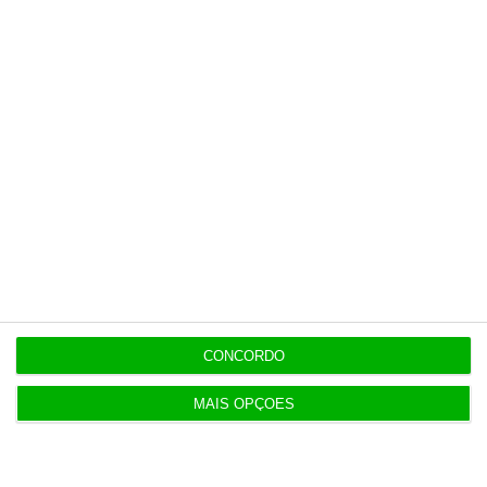
história.
Esta assinatura é uma forma de apoiar
o ECO e os seus jornalistas. A nossa
contrapartida é o jornalismo
independente, rigoroso e credível.
Assine já
Veja todos os planos
CONCORDO
MAIS OPÇÕES
Últimas