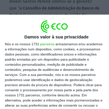
Álvaro Santos Pereira limitou-se a garantir
que “
o Conselho de Administração do Banco de
Portugal aprovou os termos de saída do
Professor Mário Centeno, acordada entre as
partes no quadro do regime de aposentação
ao abrigo do fundo de pensões existente no
Damos valor à sua privacidade
Banco de Portugal para trabalhadores
Nós e os nossos 1731
parceiros
armazenamos e/ou acedemos
admitidos até março de
2009
“. Mas esta
a informações num dispositivo, como cookies, e processamos
dados pessoais, como identificadores únicos e informações
garantia deixa muitas pontas soltas, desde
padrão enviadas por um dispositivo para publicidade e
logo as condições exatas em que Centeno
conteúdos personalizados, medição de publicidade e
poderia apresentar o pedido de acesso à
conteúdos, pesquisa de audiências e desenvolvimento de
serviços.
Com a sua permissão, nós e os nossos parceiros
reforma.
poderemos usar identificação e dados de geolocalização
precisos através da procura de dispositivos. Poderá clicar para
consentir o processamento por nossa parte e pela parte dos
A instituição não explicou, por exemplo, qual
nossos 1731 parceiros, conforme descrito acima. Em
alternativa, pode aceder a informações mais pormenorizadas e
o valor da pensão, qual a fórmula de cálculo
alterar as suas preferências antes de consentir ou recusar o
aplicada, se existe algum complemento