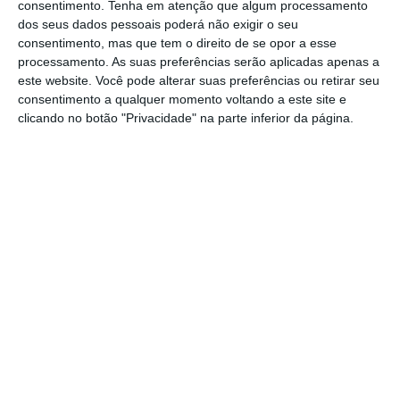
consentimento.
Tenha em atenção que algum processamento
associado à saída antecipada nem qual o
dos seus dados pessoais poderá não exigir o seu
consentimento, mas que tem o direito de se opor a esse
impacto atuarial concreto da decisão no
processamento. As suas preferências serão aplicadas apenas a
fundo de pensões. Também permanece por
este website. Você pode alterar suas preferências ou retirar seu
esclarecer se o acordo corresponde apenas à
consentimento a qualquer momento voltando a este site e
clicando no botão "Privacidade" na parte inferior da página.
aplicação das regras internas do fundo de
pensões ou se inclui condições
individualmente negociadas. O relatório e
contas da Sociedade Gestora dos Fundos de
Pensões do Banco de Portugal refere que a
cessação antecipada do exercício de funções
e o regime de pensões e reforma estão
sujeitos ao regime legal e de contratação
coletiva aplicável ao banco central, mas
não
detalha publicamente quais são essas regras
nem em que condições permitem uma
passagem à reforma antes da idade legal