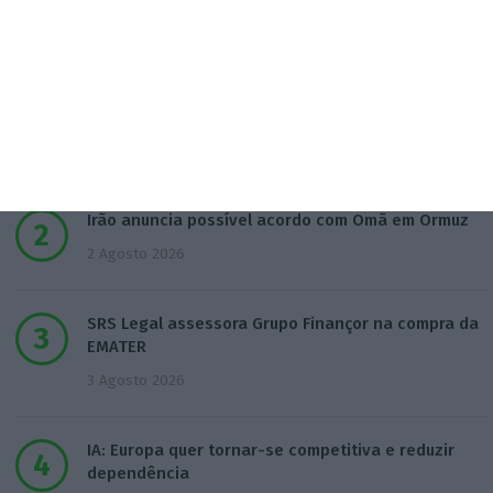
Populares
Na Estónia, com um olho no céu e outro na Rússia
3 Agosto 2026
Irão anuncia possível acordo com Omã em Ormuz
2 Agosto 2026
SRS Legal assessora Grupo Finançor na compra da
EMATER
3 Agosto 2026
IA: Europa quer tornar-se competitiva e reduzir
dependência