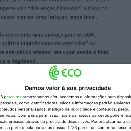
apesar das “diferenças bilaterais”, ambos os
podem manter uma “relação respeitosa”.
ão representa uma ameaça para os EUA”,
a “política impiedosamente agressiva” de
te energético efetivo” em vigor desde o final
s e ilegítimas”.
ald
e
The New York Times
publicaram nos
ue o Governo norte-americano estaria a
Damos valor à sua privacidade
com Havana, um substituto para o Presidente
33
parceiros
armazenamos e/ou acedemos a informações num dispositi
essoais, como identificadores únicos e informações padrão enviadas 
o um obstáculo a um entendimento.
conteúdos personalizados, medição de publicidade e conteúdos, pesqui
serviços.
Com a sua permissão, nós e os nossos parceiros poderemos 
ção precisos através da procura de dispositivos. Poderá clicar para co
o norte-americano, Marco Rubio, negaram
ossa parte e pela parte dos nossos 1733 parceiros, conforme descrit