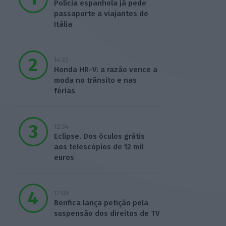
Polícia espanhola já pede
passaporte a viajantes de
Itália
14:22
Honda HR-V: a razão vence a
moda no trânsito e nas
férias
12:34
Eclipse. Dos óculos grátis
aos telescópios de 12 mil
euros
12:09
Benfica lança petição pela
suspensão dos direitos de TV