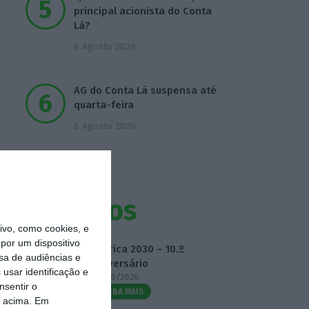
principal acionista do Conta
Lá?
6 Agosto 2026
AG do Conta Lá suspensa até
quarta-feira
6 Agosto 2026
Eventos
vo, como cookies, e
por um dispositivo
Fábrica 2030 – 10.º
sa de audiências e
Aniversário
usar identificação e
14/10/2026
nsentir o
SAIBA MAIS
o acima. Em