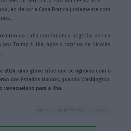
e há seis ou sete anos: são um desastre. A
rmou, ao deixar a Casa Branca juntamente com
rida.
Governo de Cuba continuam a negociar acerca
o por Trump à ilha, após a captura de Nicolás
.
e 2024, uma grave crise que se agravou com o
verno dos Estados Unidos, quando Washington
 venezuelano para a ilha.
https://eco.sapo.pt/2026/03/20/cuba-avisa-trump-que-sistema-politico-nao-e-objeto-de-negociacao/
Copiar