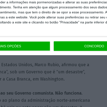
esidente norte-americano, Donald Trump,
eder a informações mais pormenorizadas e alterar as suas preferência
 ele uma honra poder tomar Cuba
e que
timento.
Tenha em atenção que algum processamento dos seus dados
nsentimento, mas que tem o direito de se opor a esse processamento. A
e.
as a este website. Você pode alterar suas preferências ou retirar seu
tando a este site e clicando no botão "Privacidade" na parte inferior 
firmações, lamentando que o seu país seja
AIS OPÇÕES
CONCORDO
 nunca”
s Estados Unidos, Marco Rubio, afirmou que a
nca”, sob um Governo que é “um desastre”,
r a Casa Branca, em Washington.
 ao seu Governo comunista. Não funciona.
ao plano da administração norte-americana