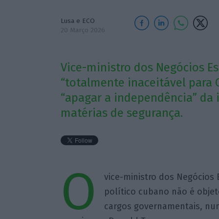
Lusa e ECO
20 Março 2026
Vice-ministro dos Negócios Es
“totalmente inaceitável para
“apagar a independência” da i
matérias de segurança.
O
vice-ministro dos Negócios 
político cubano não é obje
cargos governamentais, num