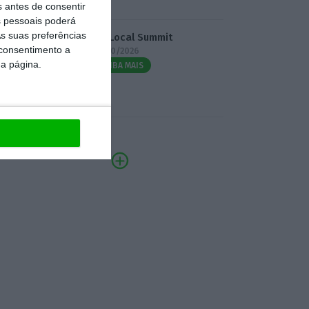
s antes de consentir
 pessoais poderá
s suas preferências
3.º Local Summit
 consentimento a
07/10/2026
da página.
SAIBA MAIS