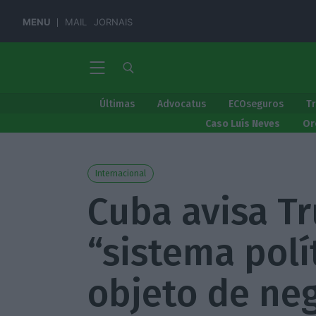
MENU
MAIL
JORNAIS
Últimas
Advocatus
ECOseguros
T
Caso Luís Neves
Or
Internacional
Cuba avisa T
“sistema polí
objeto de ne