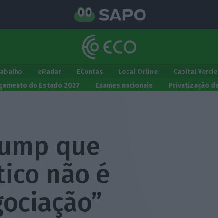
rabalho
eRadar
EContas
Local Online
Capital Verde
çamento do Estado 2027
Exames nacionais
Privatização d
rump que
tico não é
gociação”