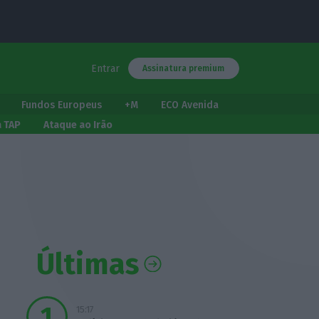
Entrar
Assinatura premium
Fundos Europeus
+M
ECO Avenida
a TAP
Ataque ao Irão
Últimas
15:17