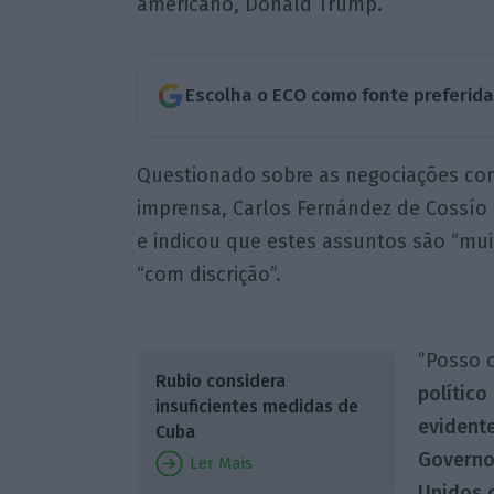
americano, Donald Trump.
Escolha o ECO como fonte preferid
Questionado sobre as negociações co
imprensa, Carlos Fernández de Cossío
e indicou que estes assuntos são “mui
“com discrição”.
”Posso 
Rubio considera
político
insuficientes medidas de
evident
Cuba
Governo
Ler Mais
Unidos o