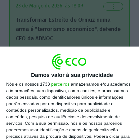
23 de Março de 2026, às 18:09
⋮
Transformar Estreito de Ormuz numa
arma é "terrorismo económico", defende
CEO da ADNOC
O presidente-executivo da ADNOC,
gigante petrolífera dos Emirados Árabes
Damos valor à sua privacidade
Unidos, reforçou que transformar o
Estreito de Ormuz numa arma é
Nós e os nossos 1733
parceiros
armazenamos e/ou acedemos
a informações num dispositivo, como cookies, e processamos
"terrorismo económico" contra todas as
dados pessoais, como identificadores únicos e informações
nações e que nenhum país deve ser
padrão enviadas por um dispositivo para publicidade e
conteúdos personalizados, medição de publicidade e
autorizado a manter a via como refém.
conteúdos, pesquisa de audiências e desenvolvimento de
serviços.
Com a sua permissão, nós e os nossos parceiros
poderemos usar identificação e dados de geolocalização
"Transformar o Estreito de Ormuz numa
precisos através da procura de dispositivos. Poderá clicar para