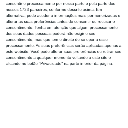
arma não é um ato de agressão contra
consentir o processamento por nossa parte e pela parte dos
uma nação. É terrorismo económico
nossos 1733 parceiros, conforme descrito acima. Em
alternativa, pode aceder a informações mais pormenorizadas e
contra todas as nações. E nenhum país
alterar as suas preferências antes de consentir ou recusar o
deve ser autorizado a manter Ormuz
consentimento.
Tenha em atenção que algum processamento
dos seus dados pessoais poderá não exigir o seu
como refém. Nem agora. Nem nunca. E
consentimento, mas que tem o direito de se opor a esse
embora apreciemos todos os esforços
processamento. As suas preferências serão aplicadas apenas a
este website. Você pode alterar suas preferências ou retirar seu
para estabilizar os mercados e reduzir os
consentimento a qualquer momento voltando a este site e
preços, sejamos claros: isto não é uma
clicando no botão "Privacidade" na parte inferior da página.
questão de abastecimento. É uma
questão de segurança, e tem apenas
uma resposta duradoura: manter o
Estreito aberto. Não podemos sair desta
crise através do comércio", indicou num
discurso na CERAWeek, por
videoconferência.