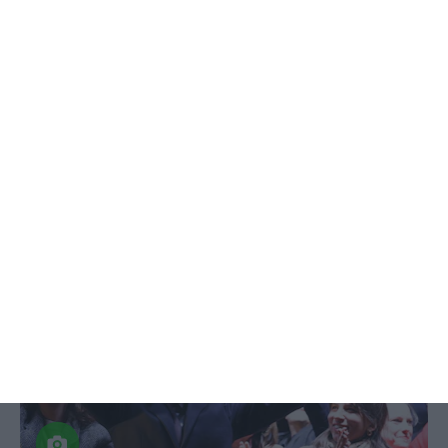
Veja todos os planos
Esquerda conserva Paris, Lyon e
Marselha nas autárquicas
Lusa,
23 Março 2026