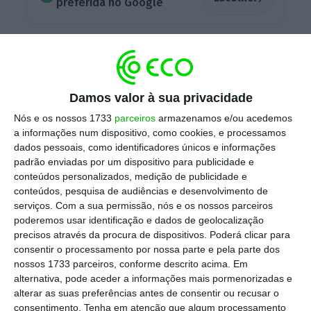
preferida no Google
Esta preocupação surgiu após as empresas
americanas de créditos privados Tricolor
Holdings e First Brands Group terem entrado,
Damos valor à sua privacidade
no ano passado, em colapso.
Nós e os nossos 1733
parceiros
armazenamos e/ou acedemos
a informações num dispositivo, como cookies, e processamos
dados pessoais, como identificadores únicos e informações
padrão enviadas por um dispositivo para publicidade e
Tempestade no crédito privado chega à maior
conteúdos personalizados, medição de publicidade e
gestora do mundo
conteúdos, pesquisa de audiências e desenvolvimento de
Ler Mais
serviços.
Com a sua permissão, nós e os nossos parceiros
poderemos usar identificação e dados de geolocalização
precisos através da procura de dispositivos. Poderá clicar para
Na semana passada, o vice-presidente do
consentir o processamento por nossa parte e pela parte dos
BCE, Luis de Guindos, afirmou, em conferência
nossos 1733 parceiros, conforme descrito acima. Em
de imprensa, que a exposição da Europa ao
alternativa, pode aceder a informações mais pormenorizadas e
alterar as suas preferências antes de consentir ou recusar o
crédito e aos mercados privados “é muito
consentimento.
Tenha em atenção que algum processamento