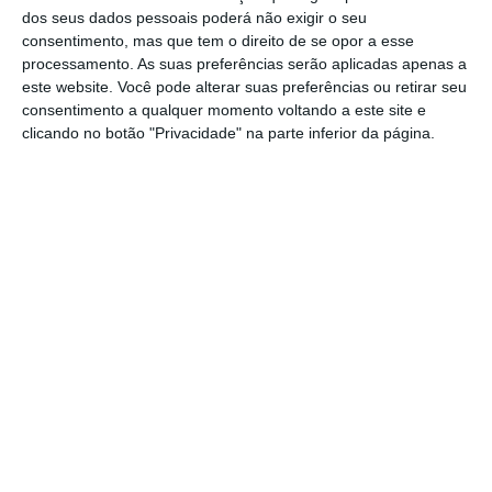
mais limitada do que nos EUA”.
Os principais
dos seus dados pessoais poderá não exigir o seu
problemas neste setor, de acordo com de
consentimento, mas que tem o direito de se opor a esse
processamento. As suas preferências serão aplicadas apenas a
Guindos, são a opacidade, a falta de
este website. Você pode alterar suas preferências ou retirar seu
transparência e as “dificuldades em
consentimento a qualquer momento voltando a este site e
determinar o valor dos ativos detidos nas
clicando no botão "Privacidade" na parte inferior da página.
suas carteiras”.
Nos seus balanços de 2024, os maiores
bancos da zona euro tinham 5.700 milhões de
euros em empréstimos a empresas. A
exposição dos bancos aos mercados privados
pode criar riscos de solvabilidade e liquidez.