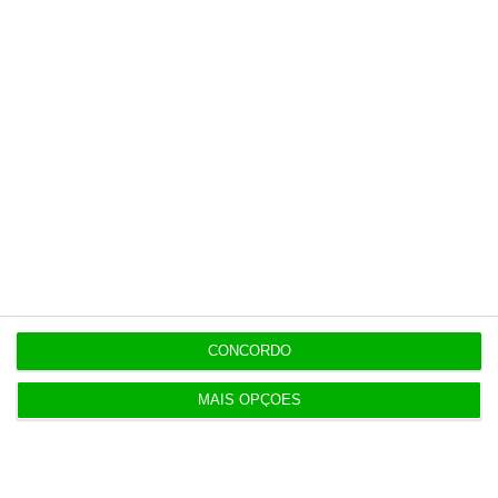
Multicare foca website como ponto de acesso à
área saúde
Populares
Lista de paraísos fiscais: reformar para complicar
5 Agosto 2026
CONCORDO
Euribor sobe para novos máximos a três e seis
MAIS OPÇÕES
meses
4 Agosto 2026