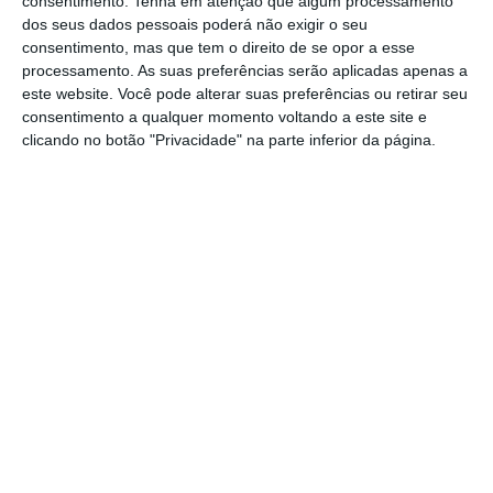
consentimento.
Tenha em atenção que algum processamento
supermercados, dois centros de distribuição e
dos seus dados pessoais poderá não exigir o seu
consentimento, mas que tem o direito de se opor a esse
um
outlet
.
processamento. As suas preferências serão aplicadas apenas a
este website. Você pode alterar suas preferências ou retirar seu
consentimento a qualquer momento voltando a este site e
A mudança acontece depois da saída de
clicando no botão "Privacidade" na parte inferior da página.
Enrique Hidalgo Miralles, que deixa Portugal
para assumir a direção de vendas do grupo
espanhol, abrangendo tanto Espanha como
Portugal.
O grupo quer ainda
investir cerca de 650
milhões na remodelação das lojas
, no reforço
das capacidades tecnológicas e logísticas do
grupo e na expansão dos negócios.