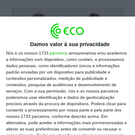
Damos valor à sua privacidade
Nós e os nossos 1733
parceiros
armazenamos e/ou acedemos
a informações num dispositivo, como cookies, e processamos
dados pessoais, como identificadores únicos e informações
padrão enviadas por um dispositivo para publicidade e
conteúdos personalizados, medição de publicidade e
conteúdos, pesquisa de audiências e desenvolvimento de
Enrique Hidalgo Miralles, novo Diretor de Vendas Grupo El Corte
serviços.
Com a sua permissão, nós e os nossos parceiros
Inglés, com Nuno Serra Santos, o mais recente diretor-geral
poderemos usar identificação e dados de geolocalização
do El Corte Inglés Portugal.
precisos através da procura de dispositivos. Poderá clicar para
consentir o processamento por nossa parte e pela parte dos
Nuno Serra Santos, que até agora era diretor
nossos 1733 parceiros, conforme descrito acima. Em
alternativa, pode aceder a informações mais pormenorizadas e
da Loja de Lisboa, passa então a
liderar uma
alterar as suas preferências antes de consentir ou recusar o
operação que inclui dois armazéns, seis