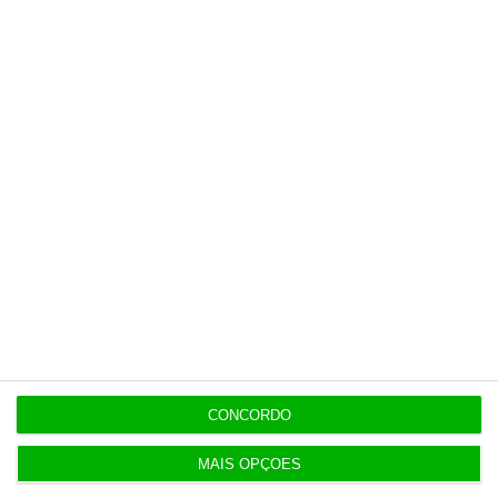
Últimas
6 Agosto 2026
Executivos da FIFA pressionados a aprovar plano
de Infantino
6 Agosto 2026
Portugal com 680 óbitos em excesso em três
períodos do verão
6 Agosto 2026
Seguro: “inaceitável” que Estado se demita do
CONCORDO
apoio social
MAIS OPÇÕES