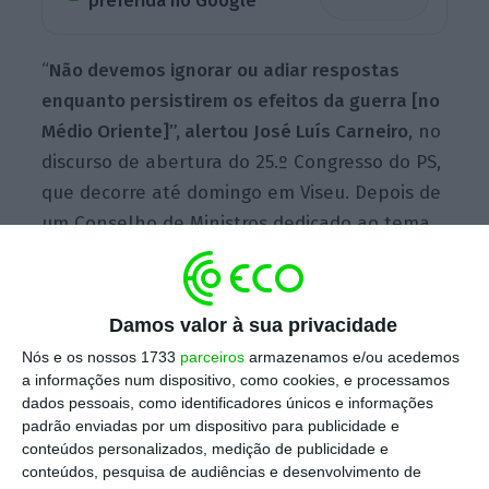
preferida no Google
“
Não devemos ignorar ou adiar respostas
enquanto persistirem os efeitos da guerra [no
Médio Oriente]”, alertou José Luís Carneiro
, no
discurso de abertura do 25.º Congresso do PS,
que decorre até domingo em Viseu. Depois de
um Conselho de Ministros dedicado ao tema,
Carneiro procurou pressionar o Governo,
considerando que o executivo agiu “de forma
insuficiente e incompleta”.
Damos valor à sua privacidade
Nós e os nossos 1733
parceiros
armazenamos e/ou acedemos
a informações num dispositivo, como cookies, e processamos
dados pessoais, como identificadores únicos e informações
Quem “copia a extrema-direita acaba devorado por
padrão enviadas por um dispositivo para publicidade e
ela”
conteúdos personalizados, medição de publicidade e
Ler Mais
conteúdos, pesquisa de audiências e desenvolvimento de