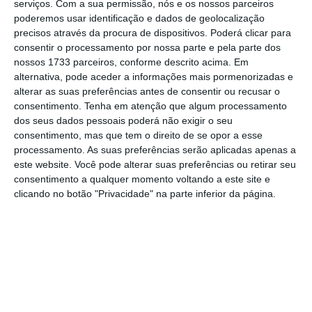
serviços.
Com a sua permissão, nós e os nossos parceiros
poderemos usar identificação e dados de geolocalização
“As medidas que o Governo toma são sempre
precisos através da procura de dispositivos. Poderá clicar para
insuficientes e chegam tarde às pessoas”,
consentir o processamento por nossa parte e pela parte dos
criticou. O líder socialista avançou com quatro
nossos 1733 parceiros, conforme descrito acima. Em
alternativa, pode aceder a informações mais pormenorizadas e
propostas:
IVA zero nos produtos alimentares
alterar as suas preferências antes de consentir ou recusar o
essenciais, a redução de 23% para 13% no IVA
consentimento.
Tenha em atenção que algum processamento
dos combustíveis e do gás, e a duplicação do
dos seus dados pessoais poderá não exigir o seu
consentimento, mas que tem o direito de se opor a esse
consumo de energia tributada a 6%.
processamento. As suas preferências serão aplicadas apenas a
este website. Você pode alterar suas preferências ou retirar seu
Carneiro propôs ainda isenção de ISP sobre o
consentimento a qualquer momento voltando a este site e
clicando no botão "Privacidade" na parte inferior da página.
gasóleo para a agricultura
. Estas propostas,
de acordo com o líder socialista, “não colocam
em causa a estabilidade orçamental e aliviam
os custos da vida das famílias”.
Na opinião do
líder do PS, “a instabilidade internacional e
os conflitos no Médio Oriente,