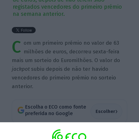
registados vencedores do primeiro prémio
na semana anterior.
C
om um primeiro prémio no valor de 63
milhões de euros, decorreu sexta-feira
mais um sorteio do Euromilhões. O valor do
jackpot
subiu depois de não ter havido
vencedores do primeiro prémio no sorteio
anterior.
Escolha o ECO como fonte
›
Escolher
preferida no Google
Veja a chave vencedora do sorteio desta