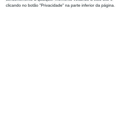
mais importante do que nunca, apoie
clicando no botão "Privacidade" na parte inferior da página.
o jornalismo independente e rigoroso.
De que forma? Assine o ECO Premium e
tenha acesso a notícias exclusivas, à
opinião que conta, às reportagens e
especiais que mostram o outro lado da
história.
Esta assinatura é uma forma de apoiar
o ECO e os seus jornalistas. A nossa
contrapartida é o jornalismo
independente, rigoroso e credível.
Assine já