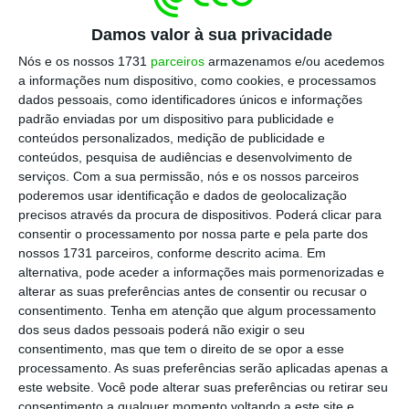
sexta-feira, 27 de março:
Damos valor à sua privacidade
Nós e os nossos 1731
parceiros
armazenamos e/ou acedemos
Números:
4, 10, 43, 44 e 48
a informações num dispositivo, como cookies, e processamos
dados pessoais, como identificadores únicos e informações
padrão enviadas por um dispositivo para publicidade e
Estrelas
: 2 e 4
conteúdos personalizados, medição de publicidade e
conteúdos, pesquisa de audiências e desenvolvimento de
serviços.
Com a sua permissão, nós e os nossos parceiros
poderemos usar identificação e dados de geolocalização
precisos através da procura de dispositivos. Poderá clicar para
consentir o processamento por nossa parte e pela parte dos
https://eco.sapo.pt/2026/03/27/esta-e-a-chave-do-euromilhoes-jackpot-e-de-63-milhoes-de-euros-3/
Copiar
nossos 1731 parceiros, conforme descrito acima. Em
alternativa, pode aceder a informações mais pormenorizadas e
alterar as suas preferências antes de consentir ou recusar o
consentimento.
Tenha em atenção que algum processamento
Assine o ECO Premium
dos seus dados pessoais poderá não exigir o seu
consentimento, mas que tem o direito de se opor a esse
processamento. As suas preferências serão aplicadas apenas a
No momento em que a informação é
este website. Você pode alterar suas preferências ou retirar seu
consentimento a qualquer momento voltando a este site e