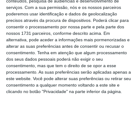
conteúdos, pesquisa de audiências e desenvolvimento de
mais uma vez a sua força com a vitória de
serviços.
Com a sua permissão, nós e os nossos parceiros
poderemos usar identificação e dados de geolocalização
António José Seguro nas eleições
precisos através da procura de dispositivos. Poderá clicar para
presidenciais”.
consentir o processamento por nossa parte e pela parte dos
nossos 1731 parceiros, conforme descrito acima. Em
alternativa, pode aceder a informações mais pormenorizadas e
Para Iratxe Garcia,
a
vitória de Seguro
“não é
alterar as suas preferências antes de consentir ou recusar o
apenas uma vitória eleitoral, é uma vitória
consentimento.
Tenha em atenção que algum processamento
moral
” e uma vitória de um Portugal aberto,
dos seus dados pessoais poderá não exigir o seu
consentimento, mas que tem o direito de se opor a esse
pró-europeu, solidário e “
contra o Portugal
processamento. As suas preferências serão aplicadas apenas a
fechado, isolado e reacionário da extrema-
este website. Você pode alterar suas preferências ou retirar seu
direita”.
consentimento a qualquer momento voltando a este site e
clicando no botão "Privacidade" na parte inferior da página.