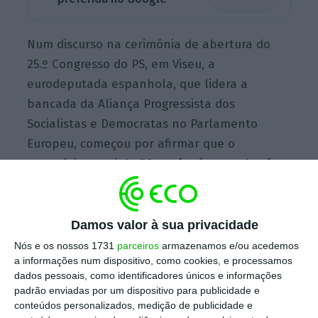
Num discurso na cerimónia de abertura do
25.º Congresso do PS, em Viseu, a
eurodeputada espanhola, que lidera a
bancada da Aliança Progressista dos
Socialistas e Democratas no Parlamento
Europeu, começou por afirmar que o
secretário-geral do PS,
José Luís Carneiro, é a
“pessoa certa para liderar o partido” e levará
os socialistas novamente para o Governo.
Damos valor à sua privacidade
Nós e os nossos 1731
parceiros
armazenamos e/ou acedemos
“E governará para servir a maioria, não os
a informações num dispositivo, como cookies, e processamos
interesses de alguns. Porque é essa a
dados pessoais, como identificadores únicos e informações
padrão enviadas por um dispositivo para publicidade e
essência do nosso projeto”, acrescentou,
conteúdos personalizados, medição de publicidade e
argumentando que este projeto “demonstrou