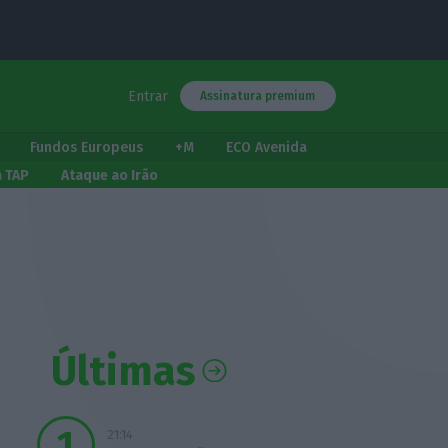
Entrar
Assinatura premium
Fundos Europeus
+M
ECO Avenida
a TAP
Ataque ao Irão
Últimas
21:14