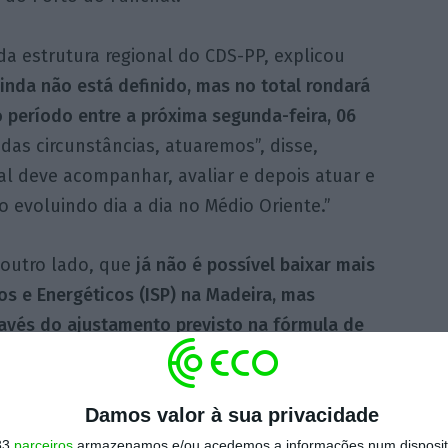
a estrutura regional do CDS-PP, explicou
inda não está definido, mas no total rondará
 período entre a próxima segunda-feira, 06
das circunstâncias, atuaremos”, disse,
l deve acompanhar, avaliar e depois atuar e
o evoluindo dia a dia no Médio Oriente.”
outro lado, que
já não é possível baixar mais
os e Energéticos (ISP) na Madeira, mas
través do ajustamento previsto na fórmula de
e na região, que o gasóleo, a gasolina e
nferior a 10 cêntimos
face aos preços
Damos valor à sua privacidade
33
parceiros
armazenamos e/ou acedemos a informações num dispositi