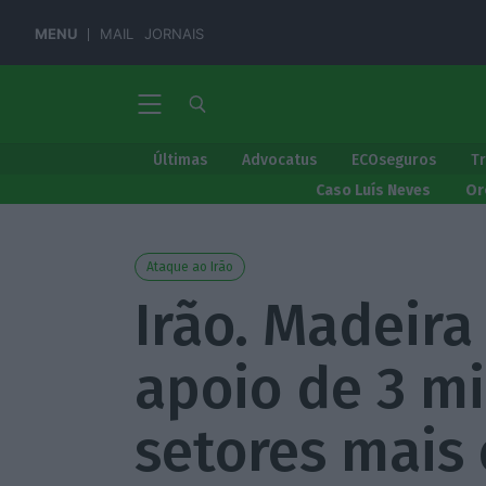
MENU
MAIL
JORNAIS
Últimas
Advocatus
ECOseguros
T
Caso Luís Neves
Or
Ataque ao Irão
Irão. Madeir
apoio de 3 m
setores mais 