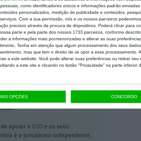
essoais, como identificadores únicos e informações padrão enviadas 
conteúdos personalizados, medição de publicidade e conteúdos, pesqui
https://eco.sapo.pt/2026/03/31/irao-madeira-avanca-com-apoio-de-3-milhoes-aos-setores-mais-expostos-a-crise-energetica/
Copiar
serviços.
Com a sua permissão, nós e os nossos parceiros poderemos 
ção precisos através da procura de dispositivos. Poderá clicar para co
ossa parte e pela parte dos nossos 1733 parceiros, conforme descrit
eder a informações mais pormenorizadas e alterar as suas preferência
 ECO Premium
timento.
Tenha em atenção que algum processamento dos seus dados
nsentimento, mas que tem o direito de se opor a esse processamento. A
as a este website. Você pode alterar suas preferências ou retirar seu
mação é mais importante do que
tando a este site e clicando no botão "Privacidade" na parte inferior 
dependente e rigoroso.
Premium e tenha acesso a notícias
AIS OPÇÕES
CONCORDO
nta, às reportagens e especiais que
ória.
 de apoiar o ECO e os seus
artida é o jornalismo independente,