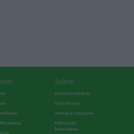
lorar
Sobre
ews
Estatuto Editorial
sas
Ficha Técnica
alidades
Termos e Condições
ificadores
Política de
Privacidade
istas