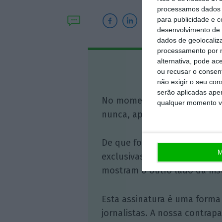
processamos dados p
para publicidade e 
desenvolvimento de 
dados de geolocaliza
processamento por n
alternativa, pode ac
Assine o
ou recusar o consen
não exigir o seu co
serão aplicadas apen
No momento em que a infor
qualquer momento vol
nunca, apoie o jornalismo in
De que forma? Assine o ECO 
M
exclusivas, à opinião que co
mostram o outro lado da hist
Esta assinatura é uma forma
jornalistas. A nossa contrap