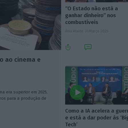
“O Estado não está a
ganhar dinheiro” nos
combustíveis
Ânia Ataíde,
31 Março 2026
o ao cinema e
ma era superior em 2025,
ros para a produção de
Como a IA acelera a guer
e está a dar poder às ‘Bi
Tech’