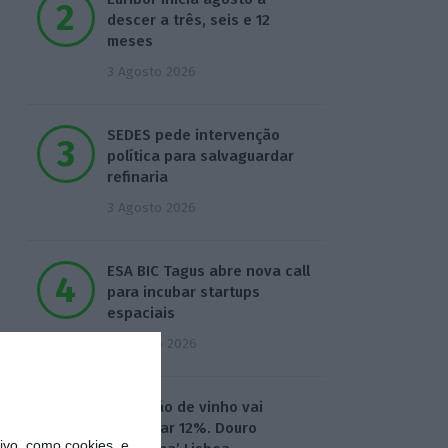
descer a três, seis e 12
meses
3 Agosto 2026
SEDES pede intervenção
política para salvaguardar
refinaria
3 Agosto 2026
ESA BIC Tagus abre nova call
para incubar startups
espaciais
4 Agosto 2026
Produção de vinho vai
aumentar 12%. Douro
vo, como cookies, e