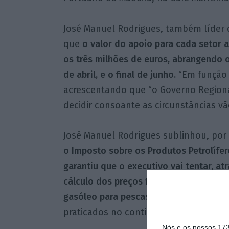
José Manuel Rodrigues, também líder d
que
o valor do apoio para cada setor a
os três milhões de euros, abrangendo o
de abril, e o final de junho.
“Em função 
acrescentando que “o Governo Regiona
decidir consoante as circunstâncias vã
José Manuel Rodrigues sublinhou, por 
o Imposto sobre os Produtos Petrolífer
garantiu que o executivo vai tentar, a
cálculo dos preços fixados semanalment
gasóleo para pescas tenham um valor i
praticados no continente.
Nós e os nossos 17