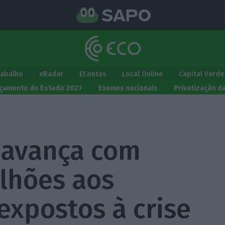
rabalho
eRadar
EContas
Local Online
Capital Verde
çamento do Estado 2027
Exames nacionais
Privatização d
a avança com
ilhões aos
expostos à crise