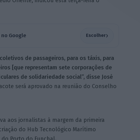
dio Oriente, indicou esta terça-feira o
›
a no Google
Escolher
oletivos de passageiros, para os táxis, para
iros [que representam sete corporações de
iculares de solidariedade social”, disse José
cote será aprovado na reunião do Conselho
ava aos jornalistas à margem da primeira
criação do Hub Tecnológico Marítimo
a do Porto do Funchal.