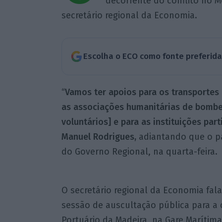
decorrente do conflito no Mé
secretário regional da Economia.
Escolha o ECO como fonte preferid
“
Vamos ter apoios para os transportes c
as associações humanitárias de bombe
voluntários] e para as instituições part
Manuel Rodrigues,
adiantando que o pa
do Governo Regional, na quarta-feira.
O secretário regional da Economia fal
sessão de auscultação pública para a 
Portuário da Madeira, na Gare Marítim