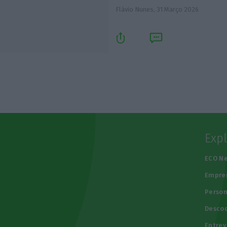
Flávio Nunes,
31 Março 2026
Exp
e
ECO N
Empre
Person
Descod
Entrev