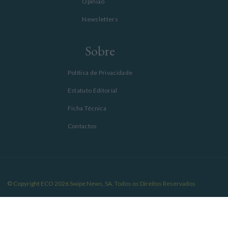
Opinião
Newsletters
Sobre
Política de Privacidade
Estatuto Editorial
Ficha Técnica
Contactos
© Copyright ECO 2026 Swipe News, SA. Todos os Direitos Reservados