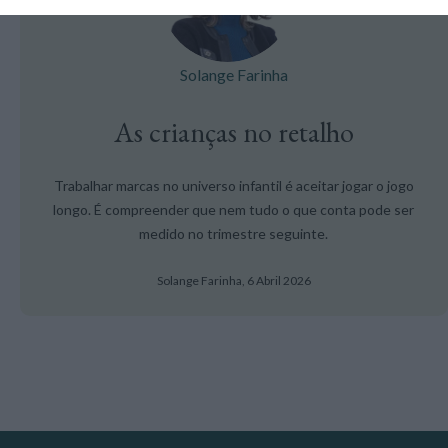
Solange Farinha
As crianças no retalho
Trabalhar marcas no universo infantil é aceitar jogar o jogo
longo. É compreender que nem tudo o que conta pode ser
medido no trimestre seguinte.
Solange Farinha,
6 Abril 2026