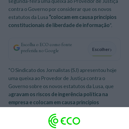
segunda-feira uma queixa ao Provedor de Justiça
contra o Governo por considerar que os novos
estatutos da Lusa
“colocam em causa princípios
constitucionais de liberdade de informação
“.
Escolha o ECO como fonte
›
Escolher
preferida no Google
“O Sindicato dos Jornalistas (SJ) apresentou hoje
uma queixa ao Provedor de Justiça contra o
Governo sobre os novos estatutos da Lusa, que
a
gravam os riscos de ingerência política na
empresa e colocam em causa princípios
constitucionais de liberdade de informação,
ferindo direitos dos jornalistas
“, lê-se no
comunicado.