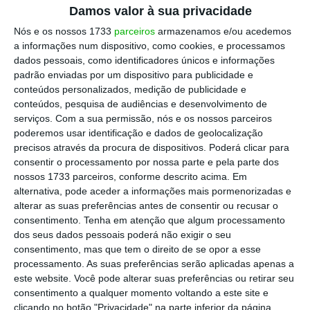
Damos valor à sua privacidade
Nós e os nossos 1733
parceiros
armazenamos e/ou acedemos
PS quer Conselho Geral Independente na Lusa
a informações num dispositivo, como cookies, e processamos
dados pessoais, como identificadores únicos e informações
padrão enviadas por um dispositivo para publicidade e
conteúdos personalizados, medição de publicidade e
conteúdos, pesquisa de audiências e desenvolvimento de
Na queixa, o SJ considera que as mudanças
serviços.
Com a sua permissão, nós e os nossos parceiros
poderemos usar identificação e dados de geolocalização
introduzidas pelo modelo de governação da
precisos através da procura de dispositivos. Poderá clicar para
empresa, consagradas nos novos estatutos
consentir o processamento por nossa parte e pela parte dos
publicados em 28 de janeiro de 2026, agravam os
nossos 1733 parceiros, conforme descrito acima. Em
alternativa, pode aceder a informações mais pormenorizadas e
riscos de ingerência externa na agência, “desde
alterar as suas preferências antes de consentir ou recusar o
logo de influência política e de controlo sobre a
consentimento.
Tenha em atenção que algum processamento
linha editorial, o que contraria quer preceitos
dos seus dados pessoais poderá não exigir o seu
consentimento, mas que tem o direito de se opor a esse
constitucionais, quer o direito europeu”.
processamento. As suas preferências serão aplicadas apenas a
este website. Você pode alterar suas preferências ou retirar seu
A
queixa visa acautelar que os novos estatutos
consentimento a qualquer momento voltando a este site e
clicando no botão "Privacidade" na parte inferior da página.