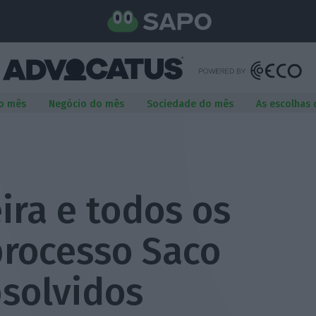
o mês
Negócio do mês
Sociedade do mês
As escolhas
eira e todos os
processo Saco
bsolvidos