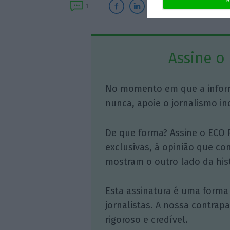
1
Assine o
No momento em que a infor
nunca, apoie o jornalismo in
De que forma? Assine o ECO 
exclusivas, à opinião que co
mostram o outro lado da hist
Esta assinatura é uma forma
jornalistas. A nossa contrap
rigoroso e credível.