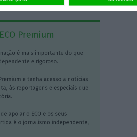
https://eco.sapo.pt/2026/04/23/luis-filipe-vieira-e-todos-os-arguidos-do-processo-saco-azul-foram-absolvidos/
Copiar
 ECO Premium
mação é mais importante do que
dependente e rigoroso.
Premium e tenha acesso a notícias
nta, às reportagens e especiais que
ória.
 de apoiar o ECO e os seus
artida é o jornalismo independente,