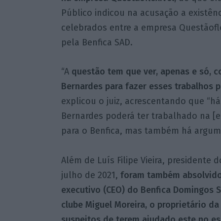
Público indicou na acusação a existê
celebrados entre a empresa Questãofle
pela Benfica SAD.
“A
questão tem que ver, apenas e só, c
Bernardes para fazer esses trabalhos p
explicou o juiz, acrescentando que “h
Bernardes poderá ter trabalhado na [e
para o Benfica, mas também há argume
Além de Luís Filipe Vieira, presidente 
julho de 2021,
foram também absolvidos 
executivo (CEO) do Benfica Domingos So
clube Miguel Moreira, o proprietário da
suspeitos de terem ajudado este no es