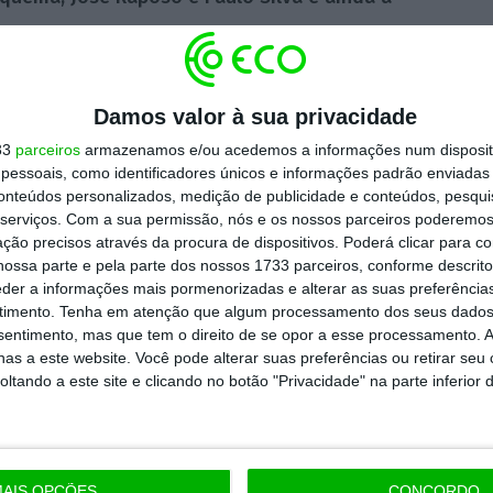
os com um alegado esquema, entre 2015 e
Damos valor à sua privacidade
 contratos fictícios de consultadoria
33
parceiros
armazenamos e/ou acedemos a informações num dispositi
de 1,8 milhões de euros, que depois terão, em
essoais, como identificadores únicos e informações padrão enviadas 
numerário.
conteúdos personalizados, medição de publicidade e conteúdos, pesqui
serviços.
Com a sua permissão, nós e os nossos parceiros poderemos 
ção precisos através da procura de dispositivos. Poderá clicar para co
ico e depois de toda a prova analisada na
ossa parte e pela parte dos nossos 1733 parceiros, conforme descrit
eder a informações mais pormenorizadas e alterar as suas preferência
rou que “não é possível, a esta distância,
timento.
Tenha em atenção que algum processamento dos seus dados
com a vaguidão que têm” chegar a uma
nsentimento, mas que tem o direito de se opor a esse processamento. A
as a este website. Você pode alterar suas preferências ou retirar seu
tando a este site e clicando no botão "Privacidade" na parte inferior 
AIS OPÇÕES
CONCORDO