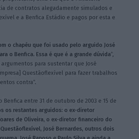
ncia de contratos alegadamente simulados e
xível e a Benfica Estádio e pagos por esta e
om o chapéu que foi usado pelo arguido José
ara o Benfica. Essa é que é a grande dúvida
”,
á argumentos para sustentar que José
mpresa] Questãoflexível para fazer trabalhos
ntos contra”.
do Benfica entre 31 de outubro de 2003 e 15 de
os restantes arguidos: o ex-diretor
ares de Oliveira, o ex-diretor financeiro do
 Questãoflexível, José Bernardes, outros dois
quema, José Raposo e Paulo Silva e ainda a