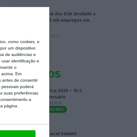
Economia dos EUA desilude e
perde 23 mil empregos em
julho
7 Agosto 2026
vo, como cookies, e
por um dispositivo
sa de audiências e
usar identificação e
nsentir o
Eventos
o acima. Em
s antes de consentir
 pessoais poderá
Fábrica 2030 – 10.º
s suas preferências
Aniversário
 consentimento a
14/10/2026
da página.
SAIBA MAIS
3.º Local Summit