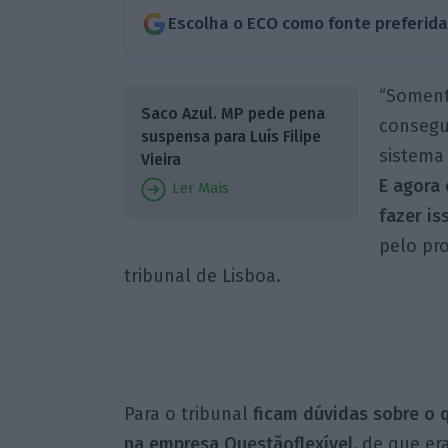
Escolha o ECO como fonte preferid
“Soment
Saco Azul. MP pede pena
consegu
suspensa para Luís Filipe
sistema
Vieira
E agora 
Ler Mais
fazer is
pelo pro
tribunal de Lisboa.
Para o tribunal
ficam dúvidas sobre o q
na empresa Questãoflexível,
de que era