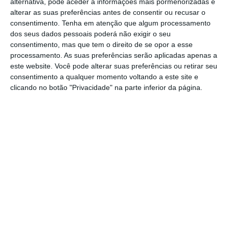
alternativa, pode aceder a informações mais pormenorizadas e
alterar as suas preferências antes de consentir ou recusar o
consentimento.
Tenha em atenção que algum processamento
No episódio, a reforma laboral é enquadrada
dos seus dados pessoais poderá não exigir o seu
como um dos temas políticos mais relevantes
consentimento, mas que tem o direito de se opor a esse
das próximas semanas, não apenas pela
processamento. As suas preferências serão aplicadas apenas a
este website. Você pode alterar suas preferências ou retirar seu
reação dos parceiros sociais, mas também
consentimento a qualquer momento voltando a este site e
pelo impacto que poderá ter na relação
clicando no botão "Privacidade" na parte inferior da página.
entre Governo, Parlamento e Presidente da
República. A pergunta de fundo é se a
proposta chegará a Belém com força política
bastante ou já fragilizada por cedências e
divisões.
Além da revisão laboral, o episódio aborda
também o reforço da garantia pública para
jovens na compra de casa, a privatização da
TAP e as escolhas da semana para a rubrica