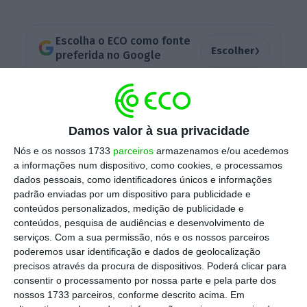
Escolha o ECO como fonte
›
Escolher
preferida no Google
A discussão ganhou novo peso depois da
Conferência Anual do Trabalho, organizada
Damos valor à sua privacidade
esta semana pelo ECO, onde a ministra do
Nós e os nossos 1733
parceiros
armazenamos e/ou acedemos
Trabalho, Maria do Rosário Palma Ramalho,
a informações num dispositivo, como cookies, e processamos
defendeu a necessidade de alterar as regras
dados pessoais, como identificadores únicos e informações
laborais e marcou a posição do Governo
padrão enviadas por um dispositivo para publicidade e
conteúdos personalizados, medição de publicidade e
perante a rejeição sindical. O ponto central
conteúdos, pesquisa de audiências e desenvolvimento de
passa agora a ser saber se o Executivo
serviços.
Com a sua permissão, nós e os nossos parceiros
mantém a ambição reformista da proposta
poderemos usar identificação e dados de geolocalização
precisos através da procura de dispositivos. Poderá clicar para
inicial ou se terá de acomodar alterações
consentir o processamento por nossa parte e pela parte dos
para garantir apoio parlamentar suficiente.
nossos 1733 parceiros, conforme descrito acima. Em