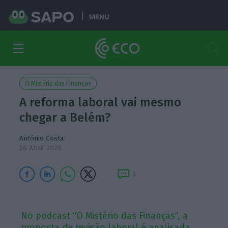
MENU
O Mistério das Finanças
A reforma laboral vai mesmo
chegar a Belém?
António Costa
26 Abril 2026
3
No podcast “O Mistério das Finanças”, a
proposta de revisão laboral é analisada