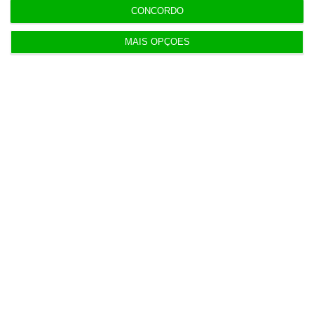
CONCORDO
Populares
MAIS OPÇÕES
AstraZeneca negoceia megafusão com BMS
3 Agosto 2026
Rock ‘n’ Law volta a 1 de outubro
3 Agosto 2026
Projeto estuda diagnóstico precoce da doença
renal crónica
4 Agosto 2026
Bancos preveem quebra na produção de novo
crédito