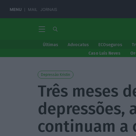
MENU
MAIL
JORNAIS
Últimas
Advocatus
ECOseguros
T
Caso Luís Neves
Or
Depressão Kristin
Três meses d
depressões, 
continuam a 