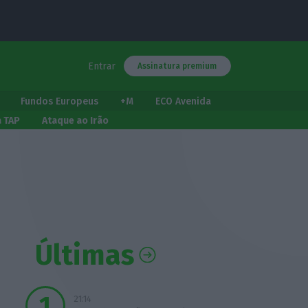
Entrar
Assinatura premium
Fundos Europeus
+M
ECO Avenida
a TAP
Ataque ao Irão
Últimas
21:14