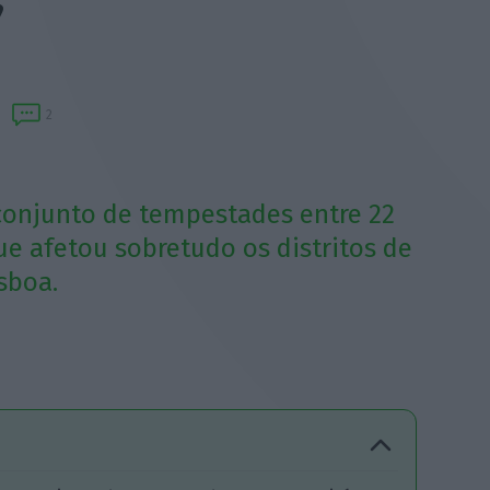
”
2
 conjunto de tempestades entre 22
que afetou sobretudo os distritos de
sboa.