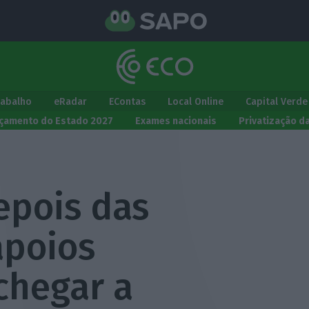
rabalho
eRadar
EContas
Local Online
Capital Verde
çamento do Estado 2027
Exames nacionais
Privatização d
epois das
apoios
chegar a