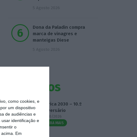
5 Agosto 2026
Dona da Paladin compra
marca de vinagres e
manteigas Diese
5 Agosto 2026
Eventos
vo, como cookies, e
Fábrica 2030 – 10.º
por um dispositivo
Aniversário
sa de audiências e
14/10/2026
usar identificação e
SAIBA MAIS
nsentir o
o acima. Em