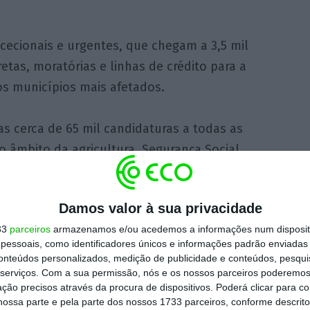
cionais e urgentes, que chegam a 3,5 mil
etas, moratórias e linhas de crédito para a
os municípios mais afetados.
as cerca de 65 mil candidaturas a todas as
o âmbito da agricultura, Segurança Social,
mprego, incluindo quase 36 mil candidaturas à
Damos valor à sua privacidade
33
parceiros
armazenamos e/ou acedemos a informações num dispositi
de Missão criada para acompanhar a
essoais, como identificadores únicos e informações padrão enviadas 
Fernandes, “o número global do valor que
conteúdos personalizados, medição de publicidade e conteúdos, pesqui
sas e entidades públicas está “perto de 2
serviços.
Com a sua permissão, nós e os nossos parceiros poderemos 
ção precisos através da procura de dispositivos. Poderá clicar para co
resários, agricultores, autarquias e
ossa parte e pela parte dos nossos 1733 parceiros, conforme descrit