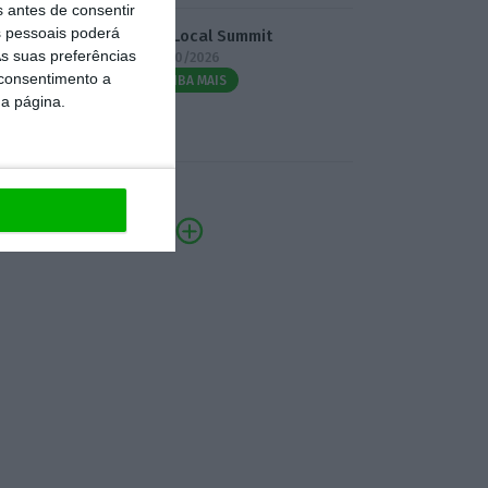
s antes de consentir
 pessoais poderá
3.º Local Summit
s suas preferências
07/10/2026
 consentimento a
SAIBA MAIS
da página.