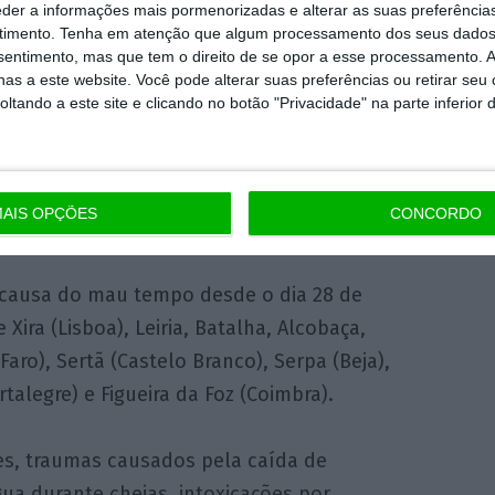
 a morosidade dos pagamentos e a burocracia
eder a informações mais pormenorizadas e alterar as suas preferência
timento.
Tenha em atenção que algum processamento dos seus dados
nsentimento, mas que tem o direito de se opor a esse processamento. A
as a este website. Você pode alterar suas preferências ou retirar seu
tando a este site e clicando no botão "Privacidade" na parte inferior 
omicamente das consequências do mau tempo,
a a versão final do programa PTRR – Portugal
cia, com medidas para executar até 2035.
AIS OPÇÕES
CONCORDO
causa do mau tempo desde o dia 28 de
Xira (Lisboa), Leiria, Batalha, Alcobaça,
Faro), Sertã (Castelo Branco), Serpa (Beja),
talegre) e Figueira da Foz (Coimbra).
s, traumas causados pela caída de
ua durante cheias, intoxicações por