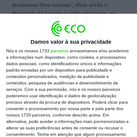
desejamos-lhes sucesso”, disse ainda o
Ministério da Energia e Infraestruturas, no
mesmo comunicado.
Desde 1967, sete anos após a criação da
Damos valor à sua privacidade
organização, que os Emirados Árabes Unidos
Nós e os nossos 1733
parceiros
armazenamos e/ou acedemos
eram um país membro da OPEP
. Em fevereiro,
a informações num dispositivo, como cookies, e processamos
dados pessoais, como identificadores únicos e informações
eram o
terceiro maior produtor de petróleo do
padrão enviadas por um dispositivo para publicidade e
grupo
, apenas atrás da Arábia Saudita e do
conteúdos personalizados, medição de publicidade e
Iraque.
conteúdos, pesquisa de audiências e desenvolvimento de
serviços.
Com a sua permissão, nós e os nossos parceiros
poderemos usar identificação e dados de geolocalização
O anúncio dos Emirados Árabes Unidos surge
precisos através da procura de dispositivos. Poderá clicar para
depois de o país ter sido alvo, durante
consentir o processamento por nossa parte e pela parte dos
nossos 1733 parceiros, conforme descrito acima. Em
semanas, de ataques com mísseis e drones
alternativa, pode aceder a informações mais pormenorizadas e
por parte do Irão, também membro da OPEP.
alterar as suas preferências antes de consentir ou recusar o
consentimento.
Tenha em atenção que algum processamento