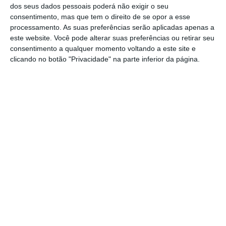
dos seus dados pessoais poderá não exigir o seu
Ao mesmo tempo, o bloqueio do Estreito de
consentimento, mas que tem o direito de se opor a esse
Ormuz por Teerão também limitou
processamento. As suas preferências serão aplicadas apenas a
severamente a capacidade dos Emirados
este website. Você pode alterar suas preferências ou retirar seu
consentimento a qualquer momento voltando a este site e
Árabes Unidos de exportar petróleo,
clicando no botão "Privacidade" na parte inferior da página.
ameaçando os alicerces da sua economia.
Com a saída do país do Golfo, a OPEP, que
tem procurado mostrar uma frente unida face
ao conflito alargado no Médio Oriente, apesar
das divergências internas sobre questões
como a geopolítica e até as quotas de
produção, poderá ficar enfraquecida.
Usar o Estreito de Ormuz como arma é “terrorismo
económico”
Ler Mais