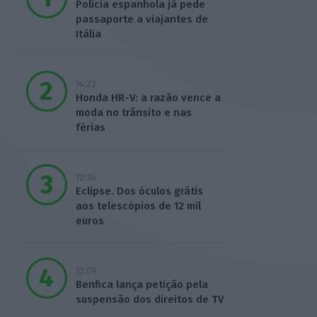
Polícia espanhola já pede
passaporte a viajantes de
Itália
14:22
Honda HR-V: a razão vence a
moda no trânsito e nas
férias
12:34
Eclipse. Dos óculos grátis
aos telescópios de 12 mil
euros
12:09
Benfica lança petição pela
suspensão dos direitos de TV