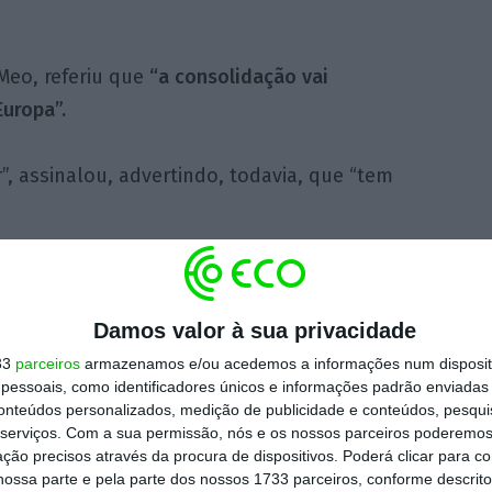
Meo, referiu que
“a consolidação vai
uropa”.
r”, assinalou, advertindo, todavia, que “tem
 quadro de corrigir erros do passado, mas no
uguesa deste setor, para permitir escala e
Damos valor à sua privacidade
ou.
33
parceiros
armazenamos e/ou acedemos a informações num dispositi
essoais, como identificadores únicos e informações padrão enviadas 
 CEO das operadoras, no único debate do ano
conteúdos personalizados, medição de publicidade e conteúdos, pesqui
serviços.
Com a sua permissão, nós e os nossos parceiros poderemos 
unta, concordaram que é necessário criar
ção precisos através da procura de dispositivos. Poderá clicar para co
dições para investir. Em particular, Luís
ossa parte e pela parte dos nossos 1733 parceiros, conforme descrit