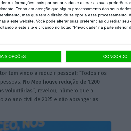
CEO da Vodafone, assinalou que
“as receitas
eder a informações mais pormenorizadas e alterar as suas preferência
timento.
Tenha em atenção que algum processamento dos seus dados
ho, que o setor tem, voltaram a cair em 2025,
nsentimento, mas que tem o direito de se opor a esse processamento. A
e não se verificava há mais de sete anos”.
as a este website. Você pode alterar suas preferências ou retirar seu
tando a este site e clicando no botão "Privacidade" na parte inferior 
ado português é interessante”, atirou,
setor pode ainda vir a ter “um futuro muito
AIS OPÇÕES
CONCORDO
or tem vindo a reduzir pessoal: “Todos nós
 pessoas.
No Meo houve redução de 1.200
s voluntárias”
, revelou, número que a
to ao ano civil de 2025 e não abranger as