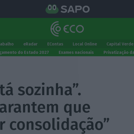
rabalho
eRadar
EContas
Local Online
Capital Verde
çamento do Estado 2027
Exames nacionais
Privatização d
á sozinha”.
garantem que
r consolidação”