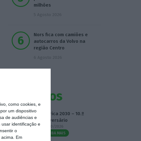
milhões
5 Agosto 2026
Nors fica com camiões e
autocarros da Volvo na
região Centro
6 Agosto 2026
Eventos
vo, como cookies, e
por um dispositivo
Fábrica 2030 – 10.º
sa de audiências e
Aniversário
usar identificação e
14/10/2026
nsentir o
SAIBA MAIS
o acima. Em