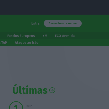
Entrar
Assinatura premium
Fundos Europeus
+M
ECO Avenida
a TAP
Ataque ao Irão
Últimas
15:17