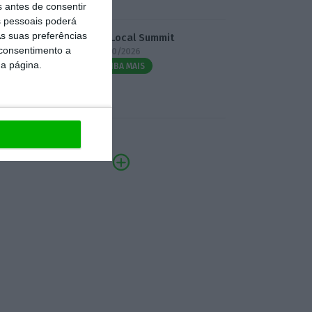
s antes de consentir
 pessoais poderá
s suas preferências
3.º Local Summit
 consentimento a
07/10/2026
da página.
SAIBA MAIS