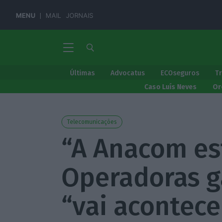
MENU
MAIL
JORNAIS
Últimas
Advocatus
ECOseguros
T
Caso Luís Neves
Or
Telecomunicações
“A Anacom est
Operadoras 
“vai acontece