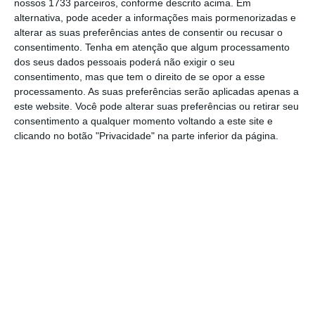
nossos 1733 parceiros, conforme descrito acima. Em
Democrata, citado num comunicado.
alternativa, pode aceder a informações mais pormenorizadas e
alterar as suas preferências antes de consentir ou recusar o
consentimento.
Tenha em atenção que algum processamento
“A guerra irresponsável travada por Trump
dos seus dados pessoais poderá não exigir o seu
(Presidente dos EUA) e o consequente choque
consentimento, mas que tem o direito de se opor a esse
processamento. As suas preferências serão aplicadas apenas a
global nos preços da energia estão
este website. Você pode alterar suas preferências ou retirar seu
atualmente a prejudicar o impulso económico
consentimento a qualquer momento voltando a este site e
positivo”, acrescentou o vice-ministro alemão
clicando no botão "Privacidade" na parte inferior da página.
dos Negócios Estrangeiros.
Berlim prevê agora
um crescimento real do PIB de apenas 0,5%
este ano e de 0,9% em 2027, após três anos
de estagnação.
Para o governo de coligação, liderado pelo
chanceler conservador Friedrich Merz, a nova
estimativa da receita fiscal “não oferece
qualquer alívio no contexto da preparação do