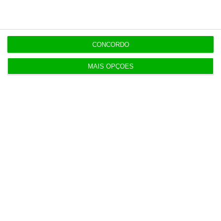
15:30
Dazn compra direitos da Liga Portugal para
Espanha
CONCORDO
MAIS OPÇÕES
Populares
Na Estónia, com um olho no céu e outro na Rússia
3 Agosto 2026
Mais de 100 municípios têm mais de metade do
PRR por receber
3 Agosto 2026