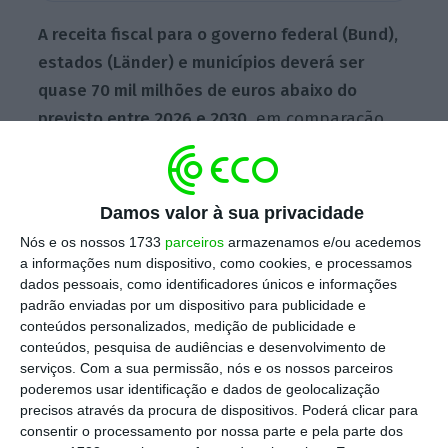
A receita fiscal para o governo federal (Bund),
estados (Länder) e municípios deverá ser
quase 70 mil milhões de euros abaixo do
previsto entre 2026 e 2030
, em comparação
com a estimativa anterior avançada em
outubro, de acordo com os dados divulgados
pelo Ministério das Finanças.
Damos valor à sua privacidade
Nós e os nossos 1733
parceiros
armazenamos e/ou acedemos
a informações num dispositivo, como cookies, e processamos
Para este ano,
a receita foi revista em baixa
dados pessoais, como identificadores únicos e informações
em 17,8 mil milhões de euros, afetando os três
padrão enviadas por um dispositivo para publicidade e
conteúdos personalizados, medição de publicidade e
níveis de governo, prevendo-se para 2027 uma
conteúdos, pesquisa de audiências e desenvolvimento de
queda semelhante.
Esta estimativa “mostra o
serviços.
Com a sua permissão, nós e os nossos parceiros
quanto a guerra no Irão está a prejudicar a
poderemos usar identificação e dados de geolocalização
precisos através da procura de dispositivos. Poderá clicar para
nossa economia”, disse o ministro das
consentir o processamento por nossa parte e pela parte dos
Finanças, Lars Klingbeil, do Partido Social-