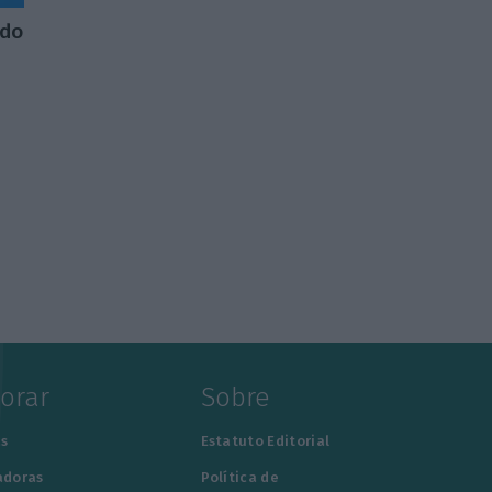
 do
lorar
Sobre
s
Estatuto Editorial
adoras
Política de