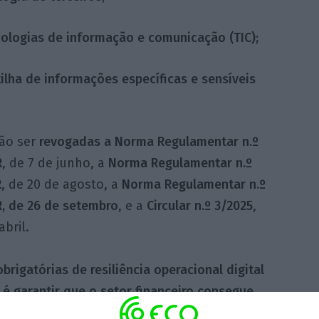
nologias de informação e comunicação (TIC);
ilha de informações específicas e sensíveis
vão ser
revogadas a Norma Regulamentar n.º
R
, de 7 de junho, a
Norma Regulamentar n.º
R
, de 20 de agosto, a
Norma Regulamentar n.º
R, de 26 de setembro
, e a
Circular n.º 3/2025
,
abril.
rigatórias de resiliência operacional digital
 é garantir que o setor financeiro consegue
dentes tecnológicos e ciberataques
. Entrou em