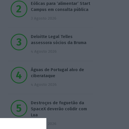
Eólicas para ‘alimentar’ Start
Campus em consulta pública
3 Agosto 2026
Deloitte Legal Telles
assessora sócios da Bruma
4 Agosto 2026
Águas de Portugal alvo de
ciberataque
4 Agosto 2026
Destroços de foguetão da
SpaceX deverão colidir com
Lua
5 Agosto 2026