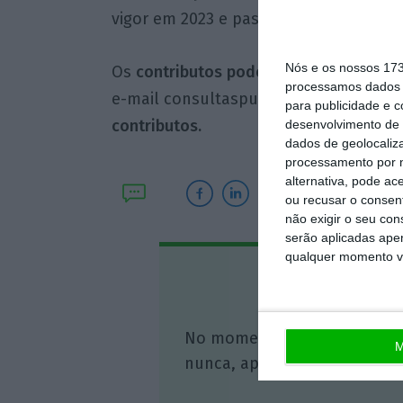
vigor em 2023 e passou a ser aplicável 
Nós e os nossos 17
Os
contributos podem ser enviados at
processamos dados p
e-mail
consultaspublicas@asf.com.pt
para publicidade e 
contributos.
desenvolvimento de 
dados de geolocaliza
processamento por n
alternativa, pode ac
ou recusar o consen
não exigir o seu co
serão aplicadas apen
qualquer momento vol
Assine o
No momento em que a infor
M
nunca, apoie o jornalismo in