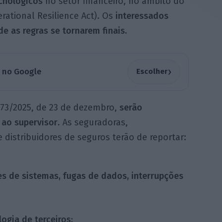
ecnológicos
no setor financeiro, no âmbito do
erational Resilience Act). Os
interessados
e as regras se tornarem finais.
›
a no Google
Escolher
 73/2025, de 23 de dezembro,
serão
 ao supervisor
. As seguradoras,
 distribuidores de seguros terão de reportar:
es de sistemas, fugas de dados, interrupções
ogia de terceiros;