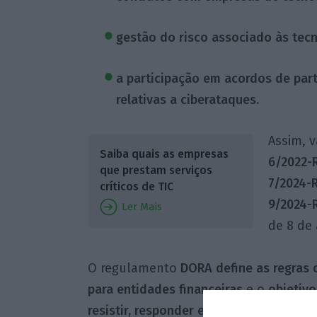
gestão do risco associado às tec
a participação em acordos de part
relativas a ciberataques.
Assim, 
Saiba quais as empresas
6/2022-
que prestam serviços
7/2024-
críticos de TIC
9/2024-
Ler Mais
de 8 de 
O regulamento
DORA define as regras ob
para entidades financeiras
e o
objetivo
resistir, responder e recuperar de inci