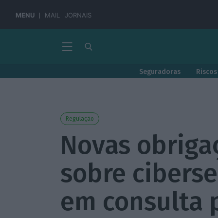
MENU
MAIL
JORNAIS
Seguradoras
Riscos
Regulação
Novas obriga
sobre cibers
em consulta 