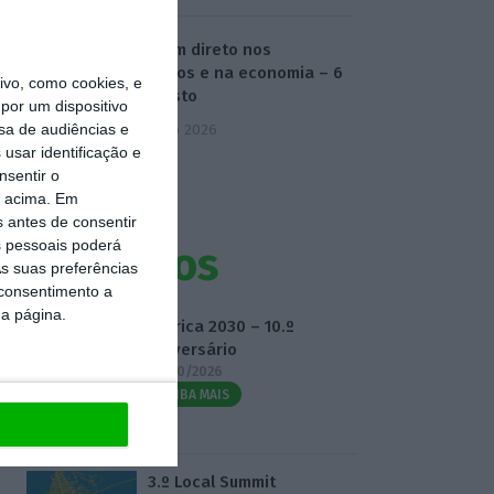
O dia em direto nos
mercados e na economia – 6
vo, como cookies, e
de agosto
por um dispositivo
sa de audiências e
6 Agosto 2026
usar identificação e
nsentir o
o acima. Em
s antes de consentir
 pessoais poderá
Eventos
s suas preferências
 consentimento a
da página.
Fábrica 2030 – 10.º
Aniversário
14/10/2026
SAIBA MAIS
3.º Local Summit