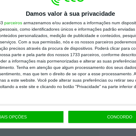
a partir de 17 de janeiro de 2025.
Damos valor à sua privacidade
33
parceiros
armazenamos e/ou acedemos a informações num dispositi
é 28 de maio
por escrito para o endereço de
essoais, como identificadores únicos e informações padrão enviadas 
. É de sublinhar que a
ASF irá publicar esses
conteúdos personalizados, medição de publicidade e conteúdos, pesqui
serviços.
Com a sua permissão, nós e os nossos parceiros poderemos 
ção precisos através da procura de dispositivos. Poderá clicar para co
ossa parte e pela parte dos nossos 1733 parceiros, conforme descrit
eder a informações mais pormenorizadas e alterar as suas preferência
https://eco.sapo.pt/2026/05/07/novas-obrigacoes-de-reporte-sobre-ciberseguranca-estao-em-consulta-publica/
Copiar
timento.
Tenha em atenção que algum processamento dos seus dados
nsentimento, mas que tem o direito de se opor a esse processamento. A
as a este website. Você pode alterar suas preferências ou retirar seu
tando a este site e clicando no botão "Privacidade" na parte inferior 
 ECO Premium
mação é mais importante do que
AIS OPÇÕES
CONCORDO
dependente e rigoroso.