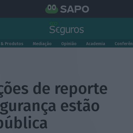
 & Produtos
Mediação
Opinião
Academia
Conferên
ções de reporte
egurança estão
pública