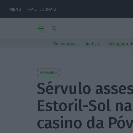
MENU
MAIL
JORNAIS
Sociedades
Justiça
Advogado d
Advocatus
Sérvulo asse
Estoril-Sol n
casino da Pó