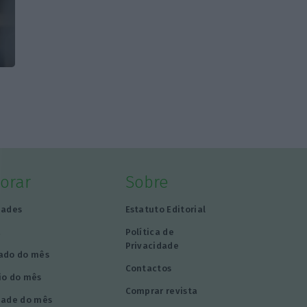
lorar
Sobre
dades
Estatuto Editorial
a
Política de
Privacidade
ado do mês
Contactos
io do mês
Comprar revista
dade do mês