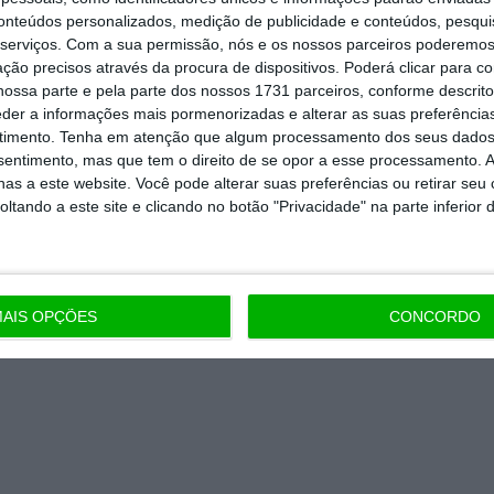
conteúdos personalizados, medição de publicidade e conteúdos, pesqui
 de apoiar o ECO e os seus
serviços.
Com a sua permissão, nós e os nossos parceiros poderemos 
ção precisos através da procura de dispositivos. Poderá clicar para co
artida é o jornalismo independente,
ossa parte e pela parte dos nossos 1731 parceiros, conforme descrit
eder a informações mais pormenorizadas e alterar as suas preferência
timento.
Tenha em atenção que algum processamento dos seus dados
nsentimento, mas que tem o direito de se opor a esse processamento. A
Assine já
as a este website. Você pode alterar suas preferências ou retirar seu
tando a este site e clicando no botão "Privacidade" na parte inferior 
todos os planos
AIS OPÇÕES
CONCORDO