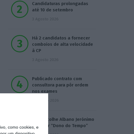
Candidaturas prolongadas
até 10 de setembro
3 Agosto 2026
Há 2 candidatos a fornecer
comboios de alta velocidade
à CP
3 Agosto 2026
Publicado contrato com
consultora para pôr ordem
nos exames
4 Agosto 2026
TML escolhe Albano Jerónimo
para ser “Dono do Tempo”
vo, como cookies, e
por um dispositivo