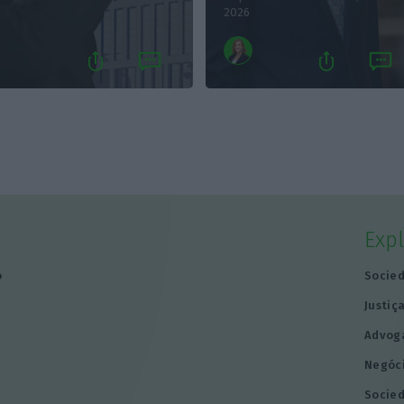
2026
Exp
o
Socie
Justiç
Advog
Negóc
Socie