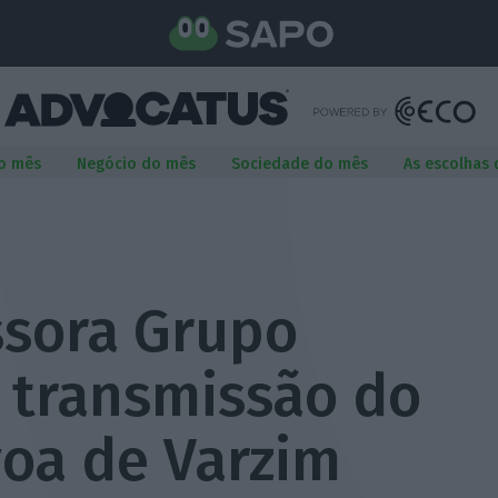
o mês
Negócio do mês
Sociedade do mês
As escolhas
ssora Grupo
a transmissão do
voa de Varzim