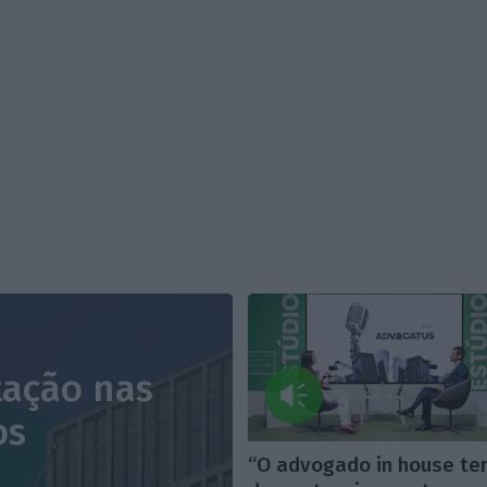
tação nas
os
“O advogado in house t