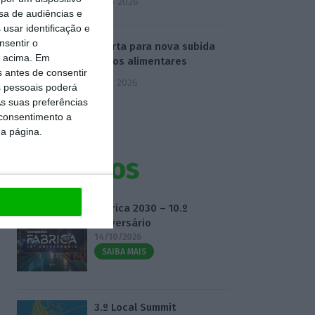
4 Agosto 2026
sa de audiências e
usar identificação e
nsentir o
FAO alerta para nova subida
o acima. Em
de preços alimentares
s antes de consentir
5 Agosto 2026
 pessoais poderá
s suas preferências
 consentimento a
da página.
Eventos
Fábrica 2030 – 10.º
Aniversário
14/10/2026
SAIBA MAIS
3.º Local Summit