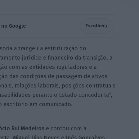
›
a no Google
Escolher
ssoria abrangeu a estruturação do
mento jurídico e financeiro da transição, a
ção com as entidades reguladoras e a
ção das condições de passagem de ativos
nais, relações laborais, posições contratuais
nsabilidades perante o Estado concedente”,
o escritório em comunicado.
ócio Rui Medeiros
e contou com a
osta, Miguel Dias Neves e Inês Gonçalves