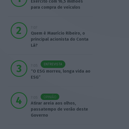
Exército com 16,5 milhões
para compra de veículos
7:07
Quem é Maurício Ribeiro, o
principal acionista do Conta
Lá?
ENTREVISTA
7:05
“O ESG morreu, longa vida ao
ESG”
OPINIÃO
7:05
Atirar areia aos olhos,
passatempo de verão deste
Governo