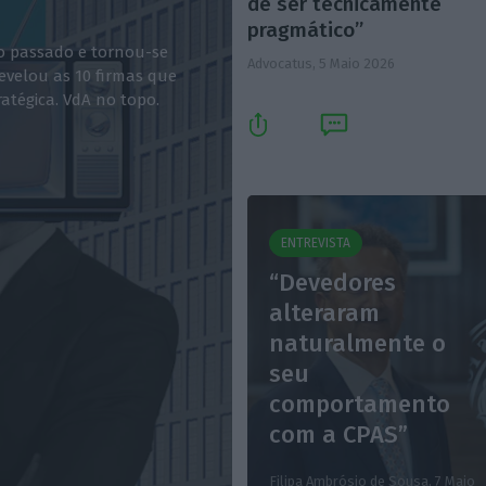
de ser tecnicamente
pragmático”
do passado e tornou-se
Advocatus,
5 Maio 2026
evelou as 10 firmas que
ratégica. VdA no topo.
ENTREVISTA
“Devedores
alteraram
naturalmente o
seu
comportamento
com a CPAS”
Filipa Ambrósio de Sousa,
7 Maio