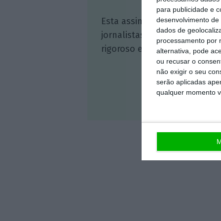
para publicidade e 
Esta assinatura é uma forma
desenvolvimento de 
dados de geolocaliza
jornalistas. A nossa contrap
processamento por n
rigoroso e credível.
alternativa, pode ac
ou recusar o consen
não exigir o seu co
serão aplicadas apen
qualquer momento vol
Veja 
M