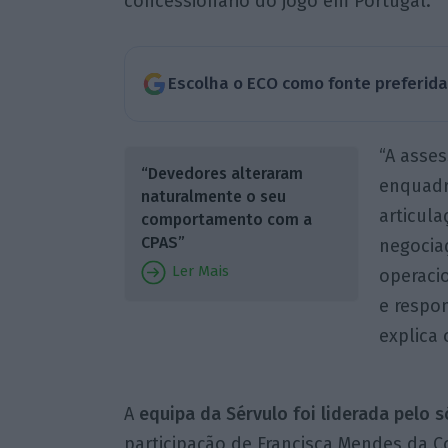
concessionário do jogo em Portugal.
Escolha o ECO como fonte preferid
“A asse
“Devedores alteraram
enquadra
naturalmente o seu
articula
comportamento com a
CPAS”
negocia
Ler Mais
operacio
e respo
explica 
A
equipa da Sérvulo foi liderada pelo s
participação de Francisca Mendes da C