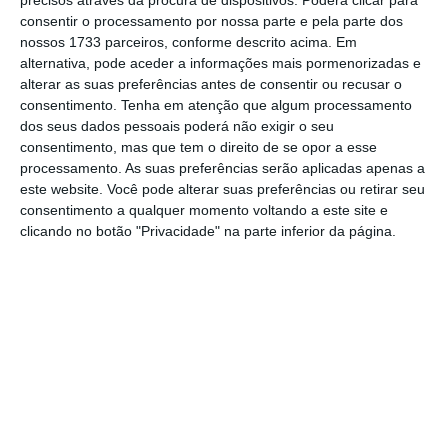
precisos através da procura de dispositivos. Poderá clicar para
de energia solar e eólica. “
Estes
consentir o processamento por nossa parte e pela parte dos
nossos 1733 parceiros, conforme descrito acima. Em
desenvolvimentos exigem que as redes, os
alternativa, pode aceder a informações mais pormenorizadas e
mercados e a regulação evoluam para que a
alterar as suas preferências antes de consentir ou recusar o
implantação de renováveis, a eletrificação e a
consentimento.
Tenha em atenção que algum processamento
dos seus dados pessoais poderá não exigir o seu
flexibilidade do sistema possam ganhar escala
consentimento, mas que tem o direito de se opor a esse
de forma coordenada, acessível e segura
.”,
processamento. As suas preferências serão aplicadas apenas a
alerta a agência internacional.
este website. Você pode alterar suas preferências ou retirar seu
consentimento a qualquer momento voltando a este site e
clicando no botão "Privacidade" na parte inferior da página.
Fica ainda o dado de que as emissões
industriais não se alteraram
significativamente em mais de uma década,
apesar da ambição climática do país ter
crescido. A agência considera que uma
estratégia de descarbonização industrial
clara pode fornecer a orientação necessária
ao estabelecer trajetórias de redução de