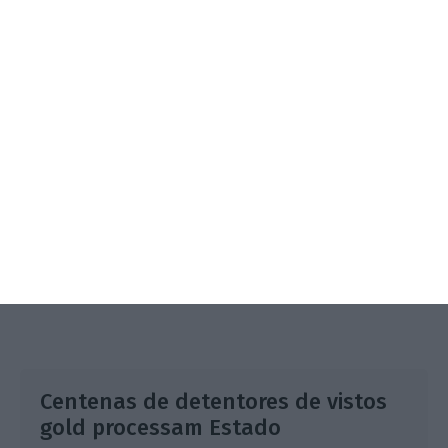
3.º Local Summit
07/10/2026
SAIBA MAIS
Centenas de detentores de vistos
gold processam Estado