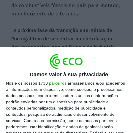
de combustíveis fósseis no país para metade,
num horizonte de oito anos.
“
A próxima fase da transição energética de
Portugal tem de se centrar na eletrificação
dos transportes, dos edifícios e da indústria,
que, em conjunto, representam a maior parte
das emissões de gases com efeito de estufa
(GEE) associadas à energia (82% em 2024)
”,
Damos valor à sua privacidade
escreve a Agência Internacional de Energia,
Nós e os nossos 1733
parceiros
armazenamos e/ou acedemos
no relatório.
a informações num dispositivo, como cookies, e processamos
dados pessoais, como identificadores únicos e informações
padrão enviadas por um dispositivo para publicidade e
Neste cenário de eletrificação, deverá existir
conteúdos personalizados, medição de publicidade e
um “aumento notório” da procura por
conteúdos, pesquisa de audiências e desenvolvimento de
serviços.
Com a sua permissão, nós e os nossos parceiros
eletricidade, pelo que é necessária uma
poderemos usar identificação e dados de geolocalização
“rápida expansão” na geração, em particular