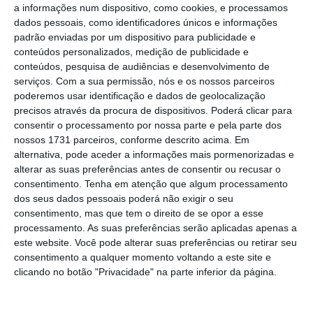
âmbito desta revisão e continua a cargo da
a informações num dispositivo, como cookies, e processamos
Publicis
, através da LePub. É nas
restantes
dados pessoais, como identificadores únicos e informações
padrão enviadas por um dispositivo para publicidade e
marcas
— Amstel, Birra Moretti, Desperados e
conteúdos personalizados, medição de publicidade e
Tiger —
bem como marcas locais “prioritárias”
conteúdos, pesquisa de audiências e desenvolvimento de
selecionadas que existem mudanças.
A
serviços.
Com a sua permissão, nós e os nossos parceiros
poderemos usar identificação e dados de geolocalização
criatividade global destas marcas está dividida
precisos através da procura de dispositivos. Poderá clicar para
entre Publicis, WPP e Stagwell
.
consentir o processamento por nossa parte e pela parte dos
nossos 1731 parceiros, conforme descrito acima. Em
alternativa, pode aceder a informações mais pormenorizadas e
“
Isto representa um passo significativo na
alterar as suas preferências antes de consentir ou recusar o
estratégia de crescimento EverGreen 2030 da
consentimento.
Tenha em atenção que algum processamento
Heineken e na ambição de construir um modelo
dos seus dados pessoais poderá não exigir o seu
consentimento, mas que tem o direito de se opor a esse
de agência mais ágil, eficaz e preparado para o
processamento. As suas preferências serão aplicadas apenas a
futuro
, concebido para gerar maior impacto
este website. Você pode alterar suas preferências ou retirar seu
criativo, eficiência operacional e consistência à
consentimento a qualquer momento voltando a este site e
clicando no botão "Privacidade" na parte inferior da página.
escala. A transição para um número mais reduzido
de agências parceiras, mas melhores e maiores,