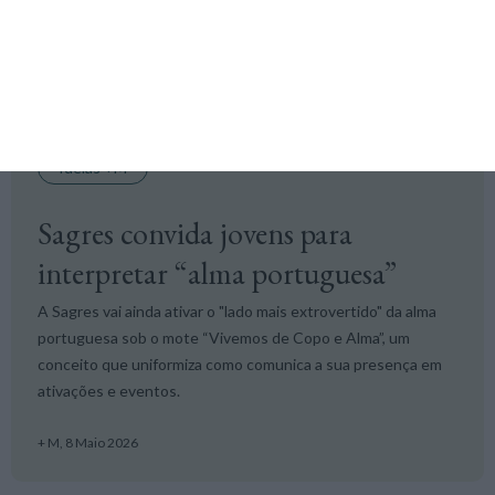
Rafael Correia,
10 Maio 2026
Ideias +M
Sagres convida jovens para
interpretar “alma portuguesa”
A Sagres vai ainda ativar o "lado mais extrovertido" da alma
portuguesa sob o mote “Vivemos de Copo e Alma”, um
conceito que uniformiza como comunica a sua presença em
ativações e eventos.
+ M,
8 Maio 2026