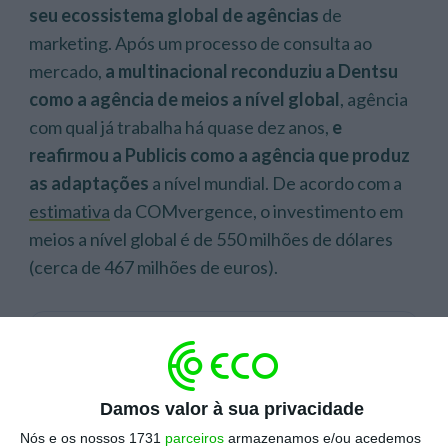
seu ecossistema global de agências
de
marketing. Após um processo de consulta ao
mercado,
a multinacional reconduziu a Dentsu
como a agência de meios a nível global
, agência
com qual já trabalha há quase dez anos,
e
reafirmou a Publicis como a agência que produz
as adaptações
a nível mundial. De acordo com a
estimativa
da COMvergence, o investimento em
meios a nível global é de 550 milhões de dólares
(cerca de 467 milhões de euros).
Escolha o ECO como fonte
›
Escolher
preferida no Google
Damos valor à sua privacidade
Na criatividade,
a marca Heineken ficou fora do
Nós e os nossos 1731
parceiros
armazenamos e/ou acedemos