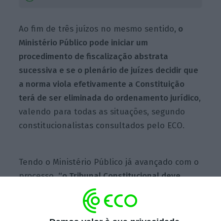
Ao fim de três juízos no mesmo sentido
, o
Ministério Público pode iniciar um
procedimento de fiscalização abstrata
sucessiva
e se o plenário de juízes decidir que
a norma viola efetivamente a Constituição
terá de ser eliminada do ordenamento jurídico
,
valendo para todas as situações, segundo
constitucionalistas consultados pelo ECO.
Tendo o Ministério Público já avançado com o
processo,
“o Tribunal Constitucional deve
estar a analisar a proposta”
, antevê o
constitucionalista Tiago Duarte. No entanto, a
decisão
“poderá demorar, uma vez que o