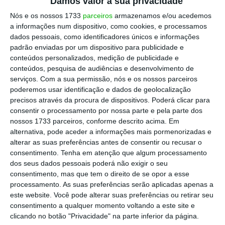
Damos valor à sua privacidade
presidente, José João Abrantes, está de saída
Nós e os nossos 1733
parceiros
armazenamos e/ou acedemos
e o
Parlamento ainda tem de eleger os quatro
a informações num dispositivo, como cookies, e processamos
dados pessoais, como identificadores únicos e informações
juízes que ficarão em falta, o que deverá
padrão enviadas por um dispositivo para publicidade e
acontecer só no final deste mês
“
, lembra o
conteúdos personalizados, medição de publicidade e
constitucionalista José Moreira da Silva.
conteúdos, pesquisa de audiências e desenvolvimento de
serviços.
Com a sua permissão, nós e os nossos parceiros
poderemos usar identificação e dados de geolocalização
Questionado pelo ECO, fonte oficial do
precisos através da procura de dispositivos. Poderá clicar para
Tribunal Constitucional respondeu que “o
consentir o processamento por nossa parte e pela parte dos
nossos 1733 parceiros, conforme descrito acima. Em
processo relativo à fiscalização abstrata
alternativa, pode aceder a informações mais pormenorizadas e
sucessiva da constitucionalidade de normas
alterar as suas preferências antes de consentir ou recusar o
da Lei nº 45/2024, de 27/12, proposto pelo
consentimento.
Tenha em atenção que algum processamento
dos seus dados pessoais poderá não exigir o seu
Ministério Público,
ainda não tem data
consentimento, mas que tem o direito de se opor a esse
previsível para a prolação de acórdão”.
processamento. As suas preferências serão aplicadas apenas a
este website. Você pode alterar suas preferências ou retirar seu
consentimento a qualquer momento voltando a este site e
clicando no botão "Privacidade" na parte inferior da página.