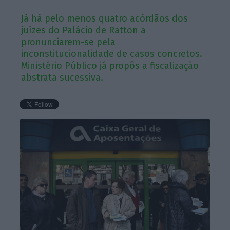
Já há pelo menos quatro acórdãos dos
juízes do Palácio de Ratton a
pronunciarem-se pela
inconstitucionalidade de casos concretos.
Ministério Público já propôs a fiscalização
abstrata sucessiva.