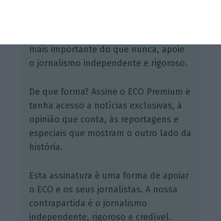
Assine o ECO Premium
No momento em que a informação é
mais importante do que nunca, apoie
o jornalismo independente e rigoroso.
De que forma? Assine o ECO Premium e
tenha acesso a notícias exclusivas, à
opinião que conta, às reportagens e
especiais que mostram o outro lado da
história.
Esta assinatura é uma forma de apoiar
o ECO e os seus jornalistas. A nossa
contrapartida é o jornalismo
independente, rigoroso e credível.