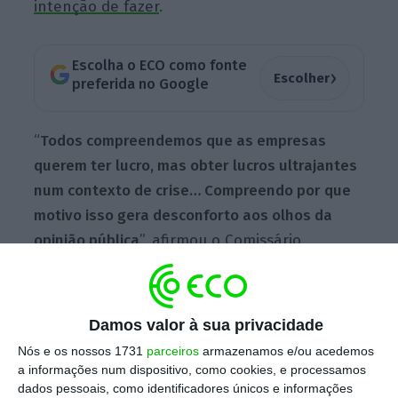
intenção de fazer
.
Escolha o ECO como fonte
›
Escolher
preferida no Google
“
Todos compreendemos que as empresas
querem ter lucro, mas obter lucros ultrajantes
num contexto de crise… Compreendo por que
motivo isso gera desconforto aos olhos da
opinião pública
”, afirmou o Comissário
Europeu para o Clima, Neutralidade
Carbónica e Crescimento Limpo, Wopke
Hoekstra, esta manhã, em Lisboa.
Damos valor à sua privacidade
Nós e os nossos 1731
parceiros
armazenamos e/ou acedemos
a informações num dispositivo, como cookies, e processamos
dados pessoais, como identificadores únicos e informações
Taxar o lucro ‘extra’ na energia. Tudo que precisa de