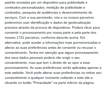
padrão enviadas por um dispositivo para publicidade e
saber
conteúdos personalizados, medição de publicidade e
Ler Mais
conteúdos, pesquisa de audiências e desenvolvimento de
serviços.
Com a sua permissão, nós e os nossos parceiros
poderemos usar identificação e dados de geolocalização
O comissário considera que uma das lições da
precisos através da procura de dispositivos. Poderá clicar para
crise de 2022 é que
é “mais fácil” atuar a nível
consentir o processamento por nossa parte e pela parte dos
nacional
porque levantam-se “todo o tipo de
nossos 1731 parceiros, conforme descrito acima. Em
alternativa, pode aceder a informações mais pormenorizadas e
questões jurídicas e de coordenação se
alterar as suas preferências antes de consentir ou recusar o
tentarmos fazê-lo a nível europeu”.
Neste
consentimento.
Tenha em atenção que algum processamento
sentido, para já, o que Bruxelas decidiu — e
dos seus dados pessoais poderá não exigir o seu
consentimento, mas que tem o direito de se opor a esse
ainda está a avaliar e a analisar o assunto —
processamento. As suas preferências serão aplicadas apenas a
é que quer “tornar isso possível para os
este website. Você pode alterar suas preferências ou retirar seu
Estados-Membros que pretendam enveredar
consentimento a qualquer momento voltando a este site e
clicando no botão "Privacidade" na parte inferior da página.
por essa via”, concluiu.
O Comissário falava aos jornalistas após uma
reunião bilateral com a ministra portuguesa