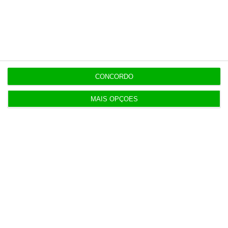
22:21
Executivos da FIFA pressionados a aprovar plano
de Infantino
CONCORDO
22:18
Portugal com 680 óbitos em excesso em três
MAIS OPÇÕES
períodos do verão
22:16
Seguro: “inaceitável” que Estado se demita do
apoio social
20:27
Praias com “impactos significativos” devido ao
mau tempo