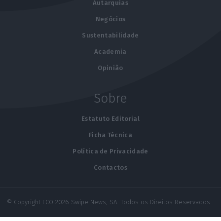
Autarquias
Negócios
Sustentabilidade
Academia
Opinião
Sobre
Estatuto Editorial
Ficha Técnica
Política de Privacidade
Contactos
© Copyright ECO 2026 Swipe News, SA. Todos os Direitos Reservados