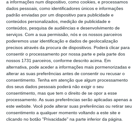
a informações num dispositivo, como cookies, e processamos
na zona industrial de Ramalde
, com o
objetivo
dados pessoais, como identificadores únicos e informações
de “direcionar aquele território para um
padrão enviadas por um dispositivo para publicidade e
potencial que junte aquilo que já existe do
conteúdos personalizados, medição de publicidade e
conteúdos, pesquisa de audiências e desenvolvimento de
ponto de vista industrial
, com novas
serviços.
Com a sua permissão, nós e os nossos parceiros
utilizações e enquadramentos,
poderemos usar identificação e dados de geolocalização
nomeadamente no que diz respeito a
precisos através da procura de dispositivos. Poderá clicar para
consentir o processamento por nossa parte e pela parte dos
empresas tecnológicas”.
nossos 1731 parceiros, conforme descrito acima. Em
alternativa, pode aceder a informações mais pormenorizadas e
alterar as suas preferências antes de consentir ou recusar o
Pedro Duarte acrescentou
que o futuro
consentimento.
Tenha em atenção que algum processamento
“Distrito Económico e Empresarial do Porto”
dos seus dados pessoais poderá não exigir o seu
consentimento, mas que tem o direito de se opor a esse
será
“um enorme projeto de incentivo à
processamento. As suas preferências serão aplicadas apenas a
dinamização económica”, onde serão criados
este website. Você pode alterar suas preferências ou retirar seu
“até 35 mil novos postos de trabalho,
consentimento a qualquer momento voltando a este site e
clicando no botão "Privacidade" na parte inferior da página.
essencialmente em empresas de base
tecnológica”, e construídas “até seis mil novas