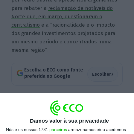
para rebater a
reclamação de notáveis do
Norte que, em março, questionaram o
centralismo
e a “racionalidade e o impacto
dos grandes investimentos projetados para
um mesmo período e concentrados numa
mesma região”.
Escolha o ECO como fonte
›
Escolher
preferida no Google
Ladeado de Pedro Duarte e do autarca
lisboeta Carlos Moedas, Luís Montenegro
anunciou a
intenção de avançar com o
“Distrito Económico e Empresarial do Porto”,
Damos valor à sua privacidade
que vai implicar uma “reorganização urbana”
Nós e os nossos 1731
parceiros
armazenamos e/ou acedemos