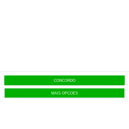
Últimas
11:04
AT tem 5,2 milhões para “renovação parcial” dos
data centers
10:39
Mais sanções para reincidentes na discriminação
CONCORDO
salarial
MAIS OPÇÕES
9:36
“Não acredito que Proença tenha interferido” no
caso Benfica