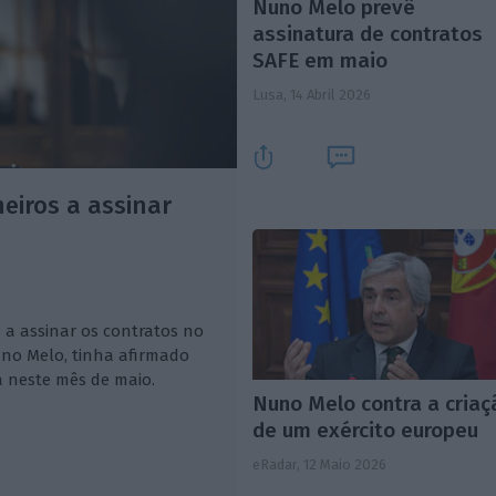
Nuno Melo prevê
assinatura de contratos
SAFE em maio
Lusa,
14 Abril 2026
meiros a assinar
s a assinar os contratos no
no Melo, tinha afirmado
á neste mês de maio.
Nuno Melo contra a criaç
de um exército europeu
eRadar,
12 Maio 2026