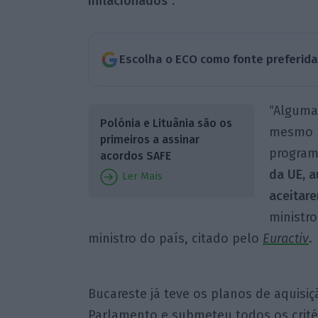
inflacionados”.
Escolha o ECO como fonte preferid
“Alguma
Polónia e Lituânia são os
mesmo p
primeiros a assinar
program
acordos SAFE
da UE, 
Ler Mais
aceitar
ministro
ministro do país, citado pelo
Euractiv
.
Bucareste já teve os planos de aquisi
Parlamento e submeteu todos os crité