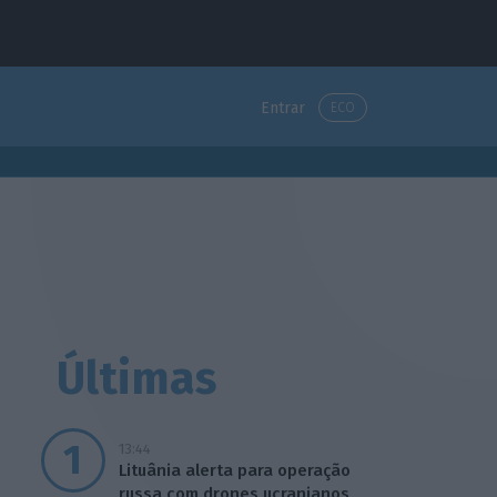
Entrar
ECO
Últimas
13:44
Lituânia alerta para operação
russa com drones ucranianos