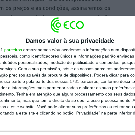
em os preços e as condições, assinaremos os
 que alguns contratos não sejam assinados”,
Damos valor à sua privacidade
aquisições individuais. Após essa data,
31
parceiros
armazenamos e/ou acedemos a informações num dispositi
onjuntas com outros Estados-membros da UE
essoais, como identificadores únicos e informações padrão enviadas 
”, vincou.
conteúdos personalizados, medição de publicidade e conteúdos, pesqui
serviços.
Com a sua permissão, nós e os nossos parceiros poderemos 
ção precisos através da procura de dispositivos. Poderá clicar para co
a Comissão Europeia,
Ursula von der Leyen,
ossa parte e pela parte dos nossos 1731 parceiros, conforme descrit
eder a informações mais pormenorizadas e alterar as suas preferência
 os primeiros países
a assinar os contratos no
timento.
Tenha em atenção que algum processamento dos seus dados
gastos militares SAFE,
que somam mais de
nsentimento, mas que tem o direito de se opor a esse processamento. A
as a este website. Você pode alterar suas preferências ou retirar seu
tando a este site e clicando no botão "Privacidade" na parte inferior 
,8 mil milhões no âmbito do SAFE, deverá
em maio,
segundo avançou em meados de