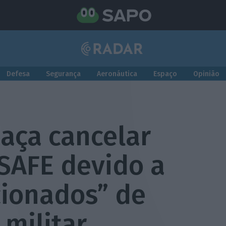
Defesa
Segurança
Aeronáutica
Espaço
Opinião
aça cancelar
 SAFE devido a
cionados” de
militar