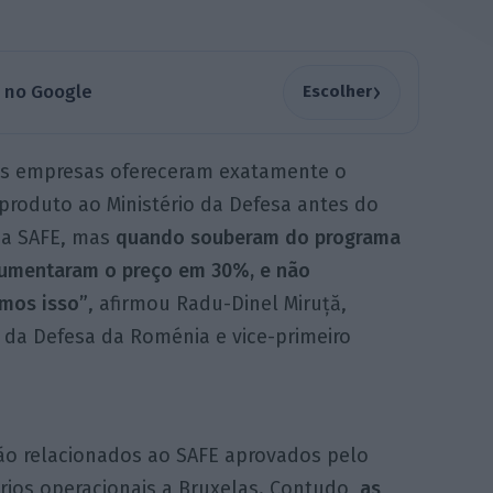
›
a no Google
Escolher
s empresas ofereceram exatamente o
roduto ao Ministério da Defesa antes do
a SAFE, mas
quando souberam do programa
aumentaram o preço em 30%, e não
emos isso”
, afirmou Radu-Dinel Miruță,
 da Defesa da Roménia e vice-primeiro
ção relacionados ao SAFE aprovados pelo
rios operacionais a Bruxelas. Contudo,
as