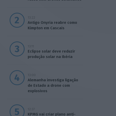
13:22
Antigo Onyria reabre como
Kimpton em Cascais
13:11
Eclipse solar deve reduzir
produção solar na Ibéria
13:00
Alemanha investiga ligação
de Estado a drone com
explosivos
12:37
KPMG vai criar plano anti-