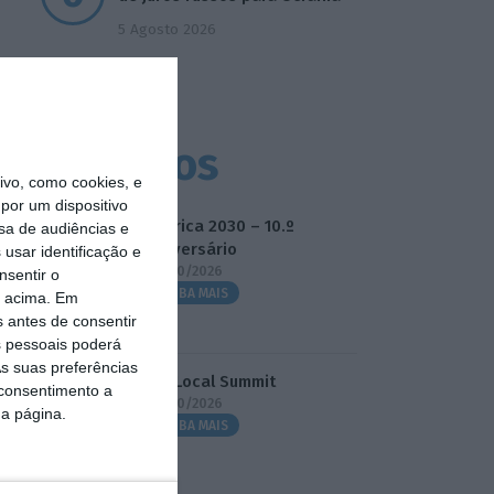
5 Agosto 2026
Eventos
vo, como cookies, e
por um dispositivo
Fábrica 2030 – 10.º
sa de audiências e
Aniversário
usar identificação e
14/10/2026
nsentir o
SAIBA MAIS
o acima. Em
s antes de consentir
 pessoais poderá
s suas preferências
3.º Local Summit
 consentimento a
07/10/2026
da página.
SAIBA MAIS