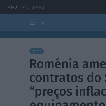
MENU
MAIL
JORNAIS
Defesa
Roménia ame
contratos do
“preços infla
equipamento 