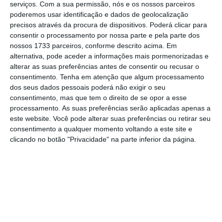
serviços.
Com a sua permissão, nós e os nossos parceiros
de trabalho”, salienta Vera Martinho, que
poderemos usar identificação e dados de geolocalização
precisos através da procura de dispositivos. Poderá clicar para
adianta que a Aldi tem feito, neste âmbito,
consentir o processamento por nossa parte e pela parte dos
uma “
aposta clara na formação, no
nossos 1733 parceiros, conforme descrito acima. Em
desenvolvimento interno, na mobilidade e na
alternativa, pode aceder a informações mais pormenorizadas e
alterar as suas preferências antes de consentir ou recusar o
criação de novas oportunidades de carreira
“.
consentimento.
Tenha em atenção que algum processamento
dos seus dados pessoais poderá não exigir o seu
consentimento, mas que tem o direito de se opor a esse
Aldi procura trabalhadores em ‘part-time’ com
processamento. As suas preferências serão aplicadas apenas a
verão à porta
este website. Você pode alterar suas preferências ou retirar seu
Ler Mais
consentimento a qualquer momento voltando a este site e
clicando no botão "Privacidade" na parte inferior da página.
“Mantemos os princípios que fazem parte da
nossa identidade, como a
simplicidade
, a
responsabilidade
e a
proximidade
, mas com
uma
visão cada vez mais consolidada
sobre a
importância das equipas no sucesso da