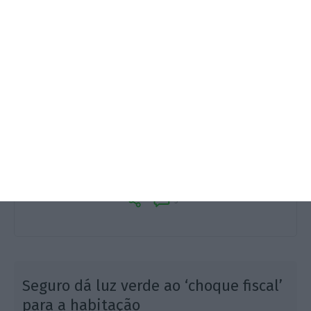
Portugal, esse paraíso da
“flexibilidade”…
João Tovar Jalles,
12 Maio 2026
5
Seguro dá luz verde ao ‘choque fiscal’
para a habitação