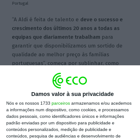
Portugal
“A Aldi é feita de talento e
deve o sucesso e
crescimento dos últimos 20 anos a todas as
equipas que diariamente trabalham
para
garantir que disponibilizamos um sortido de
qualidade ao melhor preço às famílias
portuguesas”, começa por sublinhar, como
balanço, a
managing director
de pessoas e
cultura da Aldi, em respostas enviadas por
escrito ao ECO.
Damos valor à sua privacidade
Nós e os nossos 1733
parceiros
armazenamos e/ou acedemos
a informações num dispositivo, como cookies, e processamos
“Isso faz com que tenhamos vindo a
apostar
dados pessoais, como identificadores únicos e informações
de forma significativa na gestão das nossas
padrão enviadas por um dispositivo para publicidade e
conteúdos personalizados, medição de publicidade e
pessoas
, acompanhando o crescimento da
conteúdos, pesquisa de audiências e desenvolvimento de
rede de lojas e a transformação do mercado