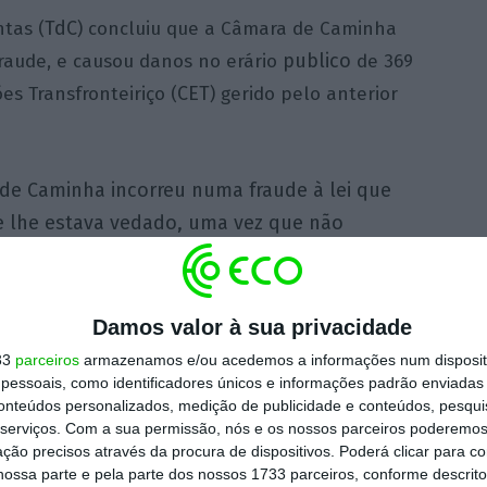
TdC
tas (
) concluiu que a Câmara de Caminha
publico
aude, e causou danos no erário
de 369
CET
es Transfronteiriço (
) gerido pelo anterior
de Caminha incorreu numa fraude à lei que
e lhe estava vedado, uma vez que não
 a construção do CET, deixando tal tarefa a
mais tarde, decorridos os 25 anos de execução
, vir a adquirir esse imóvel mediante o
Damos valor à sua privacidade
ava o TdC.
33
parceiros
armazenamos e/ou acedemos a informações num dispositi
essoais, como identificadores únicos e informações padrão enviadas 
conteúdos personalizados, medição de publicidade e conteúdos, pesqui
missão do então secretário de Estado
serviços.
Com a sua permissão, nós e os nossos parceiros poderemos 
Costa e ex-autarca de Caminha, Miguel Alves,
ção precisos através da procura de dispositivos. Poderá clicar para co
ossa parte e pela parte dos nossos 1733 parceiros, conforme descrit
P) por ter celebrado, em 2020, quando era