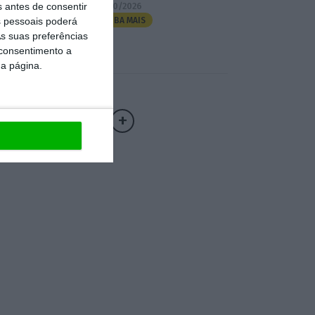
s antes de consentir
07/10/2026
 pessoais poderá
SAIBA MAIS
s suas preferências
 consentimento a
da página.