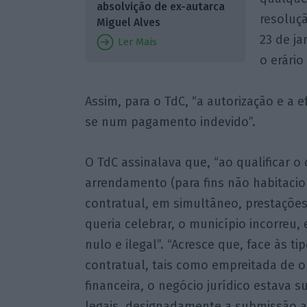
absolvição de ex-autarca
resoluç
Miguel Alves
23 de ja
Ler Mais
o erário
Assim, para o TdC, “a autorização e a 
se num pagamento indevido”.
O TdC assinalava que, “ao qualificar 
arrendamento (para fins não habitacio
contratual, em simultâneo, prestações 
queria celebrar, o município incorreu
nulo e ilegal”. “Acresce que, face às t
contratual, tais como empreitada de o
financeira, o negócio jurídico estava
legais, designadamente a submissão a 