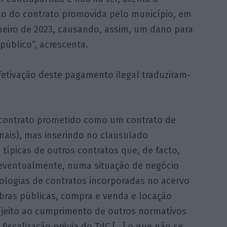
ão do contrato promovida pelo município, em
neiro de 2023, causando, assim, um dano para
 público”, acrescenta.
efetivação deste pagamento ilegal traduziram-
o contrato prometido como um contrato de
nais), mas inserindo no clausulado
típicas de outros contratos que, de facto,
, eventualmente, numa situação de negócio
ipologias de contratos incorporadas no acervo
bras públicas, compra e venda e locação
 sujeito ao cumprimento de outros normativos
fiscalização prévia do TdC […] o que não se