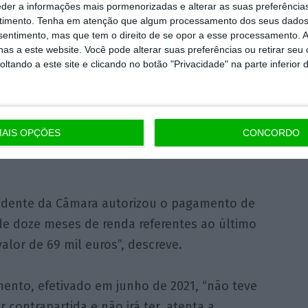
eder a informações mais pormenorizadas e alterar as suas preferência
ato-promessa de arrendamento para fins não
timento.
Tenha em atenção que algum processamento dos seus dados
nsentimento, mas que tem o direito de se opor a esse processamento. A
ndogenous.
as a este website. Você pode alterar suas preferências ou retirar seu
tando a este site e clicando no botão "Privacidade" na parte inferior 
gamento antecipado, a seu cargo, de uma
25 anos”, aquela autarquia do distrito de
ente um financiamento, à contraparte,
AIS OPÇÕES
CONCORDO
nicípios concederem empréstimo a
sidente da Câmara autorizou o pagamento de
 de doze meses de renda referentes ao último
alor de 69 mil euros”, descreve.
ento, efetivado em junho de 2021, “não teve
 contrapartida e não irá ter, atenta a