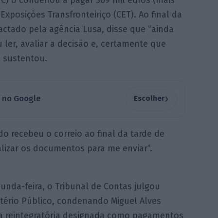
dC) o condenou a pagar 369 mil euros (mais
Exposições Transfronteiriço (CET). Ao final da
tactado pela agência Lusa, disse que “ainda
 ler, avaliar a decisão e, certamente que
, sustentou.
›
a no Google
Escolher
o recebeu o correio ao final da tarde de
italizar os documentos para me enviar”.
unda-feira, o Tribunal de Contas julgou
tério Público, condenando Miguel Alves
ra reintegratória designada como pagamentos