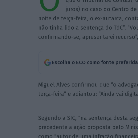
O
que o Tribunal de Contas(T
juros) no caso do Centro de 
noite de terça-feira, o ex-autarca, con
não tinha lido a sentença do TdC”. “Vou
confirmando-se, apresentarei recurso”
Escolha o ECO como fonte preferid
Miguel Alves confirmou que “o advogad
terça-feira” e adiantou: “Ainda vai dig
Segundo a SIC, “na sentença desta seg
precedente a ação proposta pelo Minis
como “autor de uma infração financei