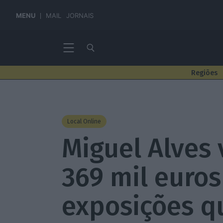
MENU
MAIL
JORNAIS
Regiões
Local Online
Miguel Alves 
369 mil euros
exposições q