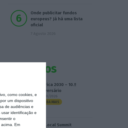
Onde publicitar fundos
europeus? Já há uma lista
oficial
7 Agosto 2026
Eventos
Fábrica 2030 – 10.º
Aniversário
vo, como cookies, e
14/10/2026
por um dispositivo
SAIBA MAIS
sa de audiências e
usar identificação e
nsentir o
o acima. Em
3.º Local Summit